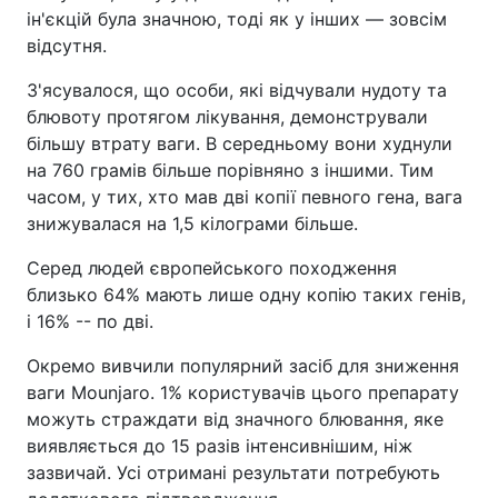
ін'єкцій була значною, тоді як у інших — зовсім
відсутня.
З'ясувалося, що особи, які відчували нудоту та
блювоту протягом лікування, демонстрували
більшу втрату ваги. В середньому вони худнули
на 760 грамів більше порівняно з іншими. Тим
часом, у тих, хто мав дві копії певного гена, вага
знижувалася на 1,5 кілограми більше.
Серед людей європейського походження
близько 64% мають лише одну копію таких генів,
і 16% -- по дві.
Окремо вивчили популярний засіб для зниження
ваги Mounjaro. 1% користувачів цього препарату
можуть страждати від значного блювання, яке
виявляється до 15 разів інтенсивнішим, ніж
зазвичай. Усі отримані результати потребують