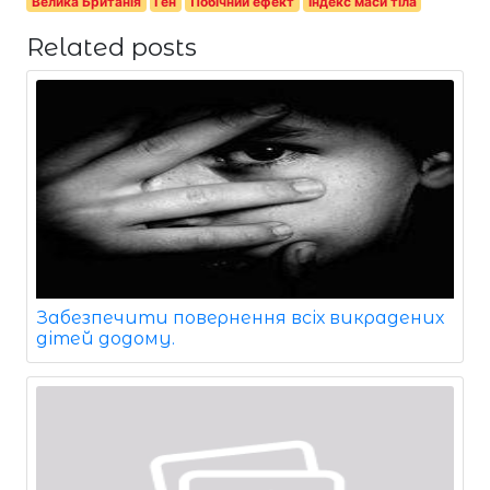
Велика Британія
Ген
Побічний ефект
Індекс маси тіла
Related posts
Забезпечити повернення всіх викрадених
дітей додому.