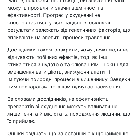
Nature, показали, що ін'єкції для зниження ваги
можуть проявляти значні відмінності в
ефективності. Прогрес у схудненні не
спостерігається у всіх пацієнтів, оскільки
результати залежать від генетичних факторів, що
впливають на апетит і процеси травлення.
Дослідники також розкрили, чому деякі люди не
відчувають побічних ефектів, тоді як інші
стикаються з нудотою та блюванням. Ін'єкції для
зменшення ваги діють, знижуючи апетит і
імітуючи природні процеси в кишечнику. Завдяки
цим препаратам організм відчуває насичення.
За словами дослідників, на ефективність
препаратів зі схуднення можуть впливати не
лише гени, а й вік, стать, походження людини, що
їх приймає.
Оцінки свідчать, що за останній рік щонайменше