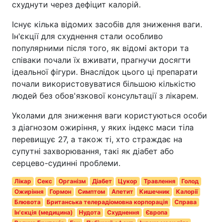
схуднути через дефіцит калорій.
Існує кілька відомих засобів для зниження ваги.
Ін'єкції для схуднення стали особливо
популярними після того, як відомі актори та
співаки почали їх вживати, прагнучи досягти
ідеальної фігури. Внаслідок цього ці препарати
почали використовуватися більшою кількістю
людей без обов'язкової консультації з лікарем.
Уколами для зниження ваги користуються особи
з діагнозом ожиріння, у яких індекс маси тіла
перевищує 27, а також ті, хто страждає на
супутні захворювання, такі як діабет або
серцево-судинні проблеми.
Лікар
Секс
Організм
Діабет
Цукор
Травлення
Голод
Ожиріння
Гормон
Симптом
Апетит
Кишечник
Калорії
Блювота
Британська телерадіомовна корпорація
Справа
Ін'єкція (медицина)
Нудота
Схуднення
Європа