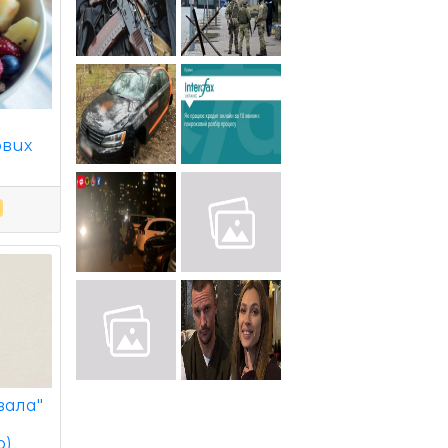
н
ових
вала"
о)