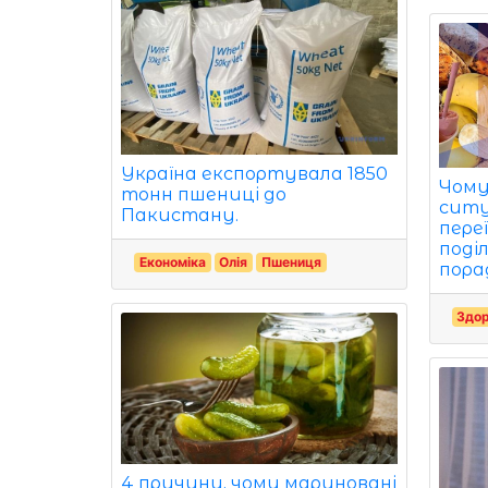
Україна експортувала 1850
Чому
тонн пшениці до
ситу
Пакистану.
пере
поді
Економіка
Олія
Пшениця
пора
Здор
4 причини, чому мариновані