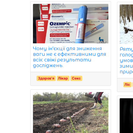
Чому ін'єкції для зниження
Ряту
ваги не є ефективними для
голо
всіх: свіжі результати
умов
досліджень.
зими
прир
Здоров'я
Лікар
Секс
Ліс