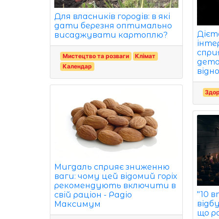
Для власників городів: в які
дати березня оптимально
Дієта
висаджувати картоплю?
інте
спри
Мистецтво та розваги
Клімат
дето
Календар
відно
Здор
Мигдаль сприяє зниженню
ваги: чому цей відомий горіх
рекомендують включити в
"10 в
свій раціон - Радіо
відб
Максимум
що р