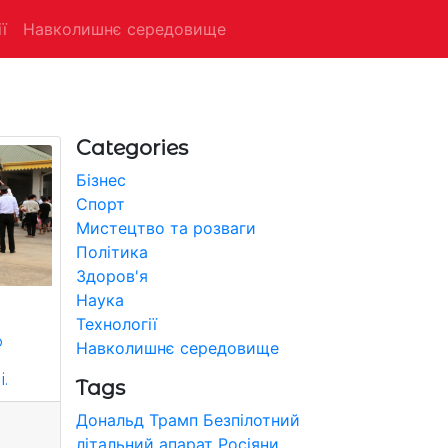
ї
Навколишнє середовище
Categories
Бізнес
Спорт
Мистецтво та розваги
Політика
Здоров'я
Наука
Технології
о
Навколишнє середовище
.
Tags
Дональд Трамп
Безпілотний
літальний апарат
Росіяни