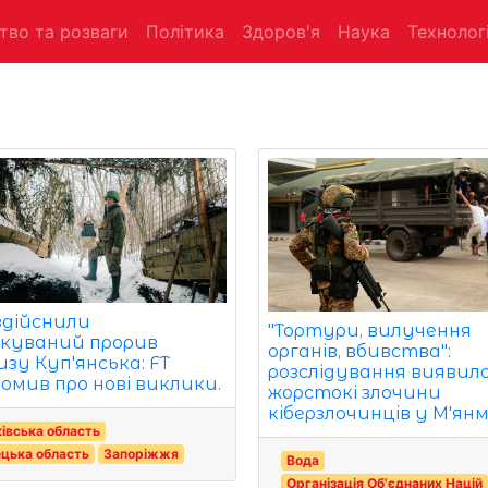
тво та розваги
Політика
Здоров'я
Наука
Технологі
здійснили
"Тортури, вилучення
ікуваний прорив
органів, вбивства":
изу Куп'янська: FT
розслідування виявил
домив про нові виклики.
жорстокі злочини
кіберзлочинців у М'янмі
івська область
цька область
Запоріжжя
Вода
Організація Об'єднаних Націй