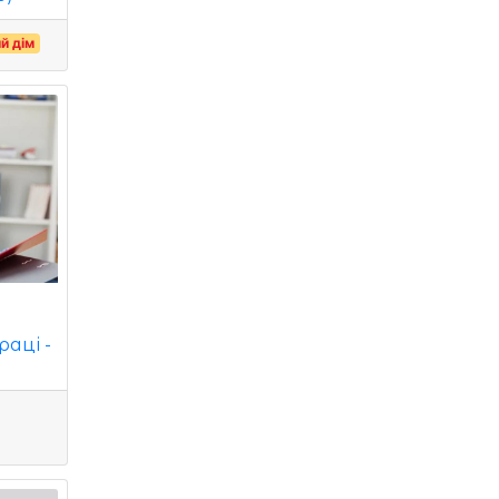
ий дім
аці -