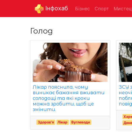
Інфохаб
Бізнес
Спорт
Мистец
Голод
Лікар пояснила, чому
ЗСУ 
виникає бажання вживати
неоч
солодощі та які кроки
побл
можна зробити, щоб це
пові
змінити.
Харк
Здоров'я
Лікар
Вуглеводи
Доне