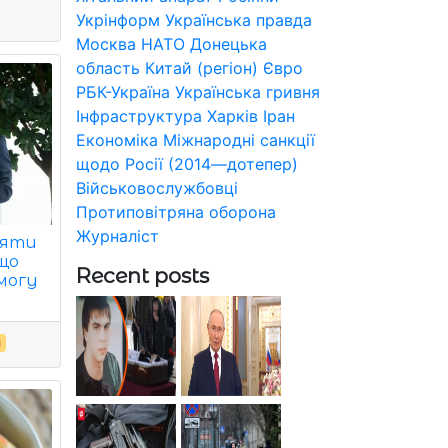
Укрінформ
Українська правда
Москва
НАТО
Донецька
область
Китай (регіон)
Євро
РБК-Україна
Українська гривня
Інфраструктура
Харків
Іран
Економіка
Міжнародні санкції
щодо Росії (2014—дотепер)
Військовослужбовці
Протиповітряна оборона
Журналіст
аяти
кщо
Recent posts
могу
я