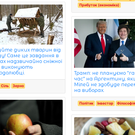
Прибуток (економіка)
йте диких тварин від
ду! Саме це завдання в
ах надзвичайно сніжної
 виконують
одолюбці.
Трамп: не плануємо "г
час" на Аргентину, я
Мілей не здобуде пере
Сіль
Зерно
на виборах.
Політик
Інвестор
Філософі