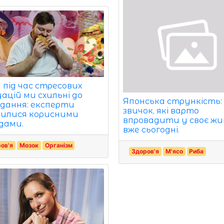
 під час стресових
ацій ми схильні до
Японська стрункість: 
їдання: експерти
звичок, які варто
лилися корисними
впровадити у своє ж
дами.
вже сьогодні.
ов'я
Мозок
Організм
Здоров'я
М'ясо
Риба