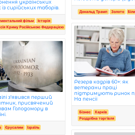
рнення українських
 із сирійських таборів.
Дональд Трамп
Золото
Біл
ментальний фільм
Історія
сія Криму Російською Федерацією
Резерв кадрів 60+: як
ветерани праці
підтримують ринок пр
аїлі з'явився перший
На пенсії
ятник, присвячений
вам Голодомору в
Бізнес
Харків
ні.
Роздрібна торгівля
в
Єрусалим
Ізраїль