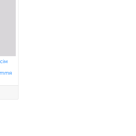
сім
иття