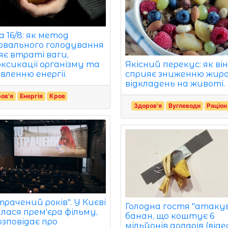
 16/8: як метод
рвального голодування
яє втраті ваги,
ксикації організму та
Якісний перекус: як ві
вленню енергії.
сприяє зниженню жир
відкладень на животі.
ов'я
Енергія
Кров
Здоров'я
Вуглеводи
Раціон
трачений років". У Києві
Голодна гостя "атаку
улася прем'єра фільму,
банан, що коштує 6
озповідає про
мільйонів доларів (віде