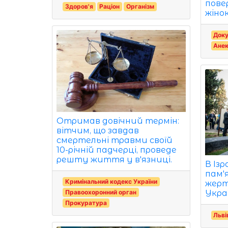
пове
Здоров'я
Раціон
Організм
жінок
Доку
Анек
Отримав довічний термін:
вітчим, що завдав
смертельні травми своїй
10-річній падчерці, проведе
решту життя у в'язниці.
В Ізр
пам'
Кримінальний кодекс України
жерт
Украї
Правоохоронний орган
Прокуратура
Льві