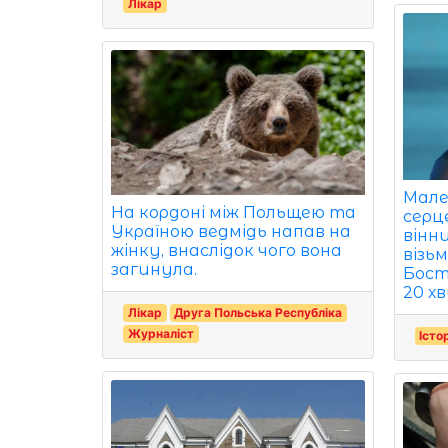
Лікар
Мале
На кордоні між Польщею та
серце
Україною ведмідь напав на
вінн
жінку, внаслідок чого вона
візь
загинула.
Бост
20 х
Лікар
Друга Польська Республіка
Журналіст
Істо