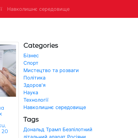
ї
Навколишнє середовище
Categories
Бізнес
Спорт
Мистецтво та розваги
Політика
Здоров'я
Наука
Технології
Навколишнє середовище
на
х
Tags
и,
Дональд Трамп
Безпілотний
 20
літальний апарат
Росіяни