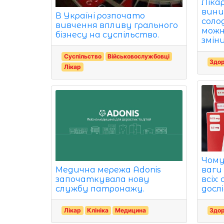
Ліка
вини
В Україні розпочато
соло
вивчення впливу грального
можн
бізнесу на суспільство.
змін
Суспільство
Військовослужбовці
Здор
Лікар
Чому 
ваги
Медична мережа Adonis
всіх:
започаткувала нову
досл
службу патронажу.
Здор
Лікар
Клініка
Медицина