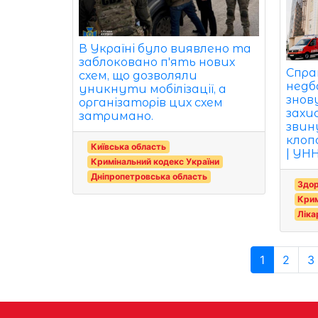
В Україні було виявлено та
заблоковано п'ять нових
Спра
схем, що дозволяли
недба
уникнути мобілізації, а
знов
організаторів цих схем
захис
затримано.
звин
клоп
Київська область
| УН
Кримінальний кодекс України
Дніпропетровська область
Здор
Крим
Ліка
1
2
3