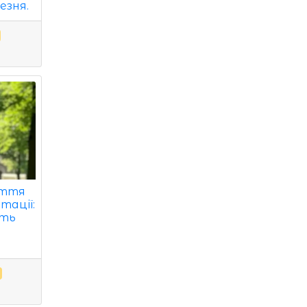
езня.
иття
тації:
рть