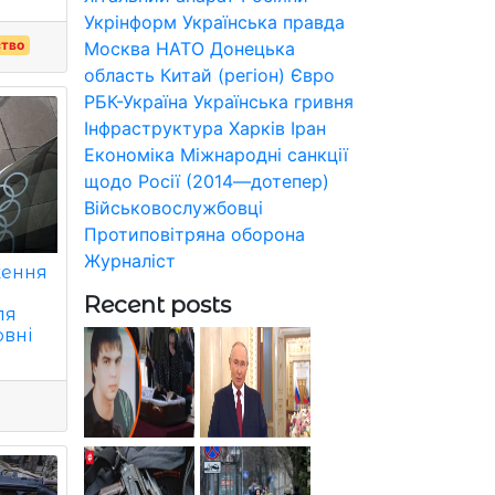
Укрінформ
Українська правда
ство
Москва
НАТО
Донецька
область
Китай (регіон)
Євро
РБК-Україна
Українська гривня
Інфраструктура
Харків
Іран
Економіка
Міжнародні санкції
щодо Росії (2014—дотепер)
Військовослужбовці
Протиповітряна оборона
Журналіст
ження
Recent posts
ля
овні