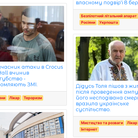
власному подвір'ї 8 бер
Безпілотний літальний апарат
Росіяни
Укрпошта
учасник атаки в Crocus
Hall вчинив
губство -
домляють ЗМІ.
Дідусь Толя пішов з ж
після проведення ампу
його несподівана сме
яни
Лікар
Тероризм
вразила українське
суспільство.
Мистецтво та розваги
Лікар
Інтернет