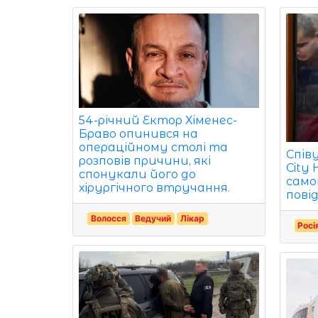
54-річний Ектор Хіменес-
Браво опинився на
операційному столі та
Спів
розповів причини, які
City 
спонукали його до
само
хірургічного втручання.
пові
Волосся
Ведучий
Лікар
Росі