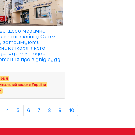
ву щодо медичної
лості в клініці Odrex
у затримують:
ник лікаря, якого
увачують, подав
отання про відвід судді
Н
ов'я
інальний кодекс України
р
4
5
6
7
8
9
10