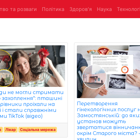
тво та розваги
Політика
Здоров'я
Наука
Технологі
іди не могли стримати
о захоплення": пташині
Перетворення
рівники проїхали на
гінекологічних послуг 
і і стали справжніми
Замостянській: до яки
ми TikTok (відео)
установ можуть
звертатися вінничанк
в
Лікар
Соціальна мережа
окрім Старого міста? -
хвилин