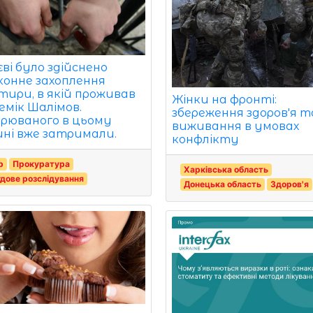
ві було здійснено
конне захоплення
тири, в якій проживав
Жінки на фронті:
емік Шалімов.
збереження здоров'я т
зрюваного в цьому
виживання в умовах
ині вже затримали.
конфлікту
р
Прокуратура
Харківська область
дове розслідування
Донецька область
Здоров'я