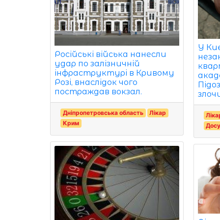
У Киє
Російські війська нанесли
неза
удар по залізничній
квар
інфраструктурі в Кривому
акад
Розі, внаслідок чого
Підо
постраждав вокзал.
злоч
Дніпропетровська область
Лікар
Ліка
Крим
Досу