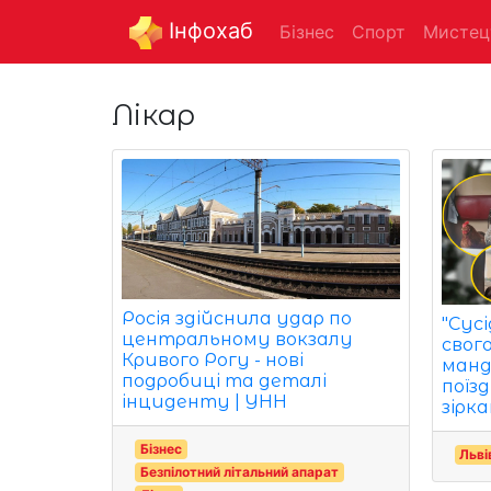
Інфохаб
Бізнес
Спорт
Мистец
Лікар
Росія здійснила удар по
"Сус
центральному вокзалу
свог
Кривого Рогу - нові
манд
подробиці та деталі
поїзд
інциденту | УНН
зірка
Бізнес
Льві
Безпілотний літальний апарат