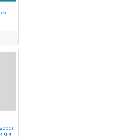
томи
ворог
у її