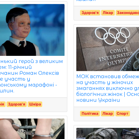
Здоров'я
Лікар
Законодав
нький герой з великим
м: 11-річний
ичанин Роман Олексів
МОК встановив обме
ме участь у
на участь у жіночих
онському марафоні -
змаганнях виключно д
вилин.
біологічних жінок | Осн
новини України
рія
Здоров'я
Шкіра
Політика
Лікар
Спорт