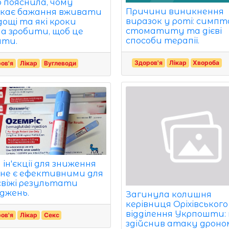
р пояснила, чому
Причини виникнення
кає бажання вживати
виразок у роті: симп
дощі та які кроки
стоматиту та дієві
а зробити, щоб це
способи терапії.
ити.
Здоров'я
Лікар
Хвороба
ов'я
Лікар
Вуглеводи
ін'єкції для зниження
 не є ефективними для
 свіжі результати
іджень.
Загинула колишня
керівниця Оріхівського
відділення Укрпошти: 
ов'я
Лікар
Секс
здійснив атаку дроном 