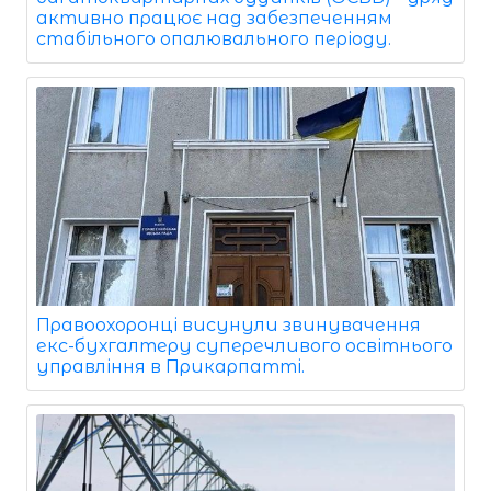
активно працює над забезпеченням
стабільного опалювального періоду.
Правоохоронці висунули звинувачення
екс-бухгалтеру суперечливого освітнього
управління в Прикарпатті.