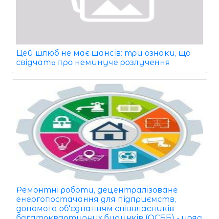
Цей шлюб не має шансів: три ознаки, що
свідчать про неминуче розлучення
Ремонтні роботи, децентралізоване
енергопостачання для підприємств,
допомога об'єднанням співвласників
багатоквартирних будинків (ОСББ) - уряд