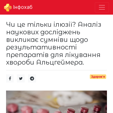
Інфохаб
Чи це тільки ілюзії? Аналіз
наукових досліджень
викликає сумніви щодо
результативності
препаратів для лікування
хвороби Альцгеймера.
Здоров'я