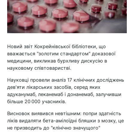
Новий звіт Кокрейнівської бібліотеки, що
вважається "золотим стандартом" доказової
медицини, викликав бурхливу дискусію в
науковому співтоваристві.
Науковці провели аналіз 17 клінічних досліджень
дев'яти лікарських засобів, серед яких
адуканумаб, леканемаб і донанемаб, залучивши
більше 20 000 учасників.
Висновок виявився невтішним: попри здатність
ліків видаляти бета-амілоїдні бляшки з мозку, це
не призводить до "клінічно значущого"