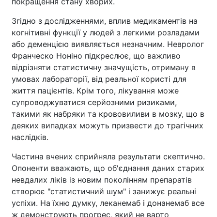
покращення стану хворих.
Згідно з дослідженнями, вплив медикаментів на
когнітивні функції у людей з легкими розладами
або деменцією виявляється незначним. Невролог
Франческо Ноніно підкреслює, що важливо
відрізняти статистичну значущість, отриману в
умовах лабораторії, від реальної користі для
життя пацієнтів. Крім того, лікування може
супроводжуватися серйозними ризиками,
такими як набряки та крововиливи в мозку, що в
деяких випадках можуть призвести до трагічних
наслідків.
Частина вчених сприйняла результати скептично.
Опоненти вважають, що об'єднання даних старих
невдалих ліків із новим поколінням препаратів
створює "статистичний шум" і занижує реальні
успіхи. На їхню думку, леканемаб і донанемаб все
ж демонструють прогрес, який не варто