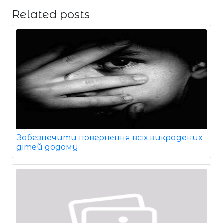
Related posts
Забезпечити повернення всіх викрадених
дітей додому.