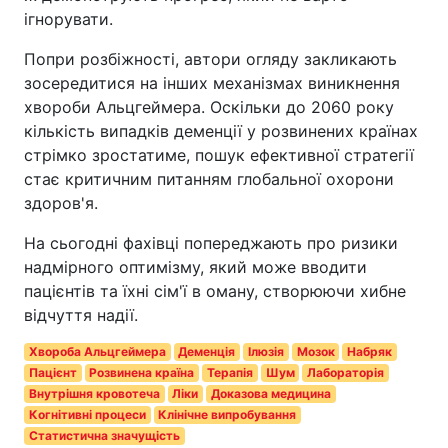
ігнорувати.
Попри розбіжності, автори огляду закликають
зосередитися на інших механізмах виникнення
хвороби Альцгеймера. Оскільки до 2060 року
кількість випадків деменції у розвинених країнах
стрімко зростатиме, пошук ефективної стратегії
стає критичним питанням глобальної охорони
здоров'я.
На сьогодні фахівці попереджають про ризики
надмірного оптимізму, який може вводити
пацієнтів та їхні сім'ї в оману, створюючи хибне
відчуття надії.
Хвороба Альцгеймера
Деменція
Ілюзія
Мозок
Набряк
Пацієнт
Розвинена країна
Терапія
Шум
Лабораторія
Внутрішня кровотеча
Ліки
Доказова медицина
Когнітивні процеси
Клінічне випробування
Статистична значущість