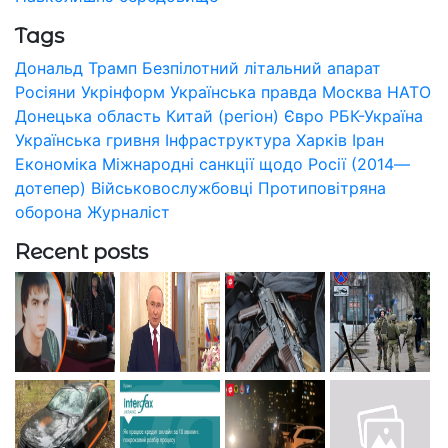
Tags
Дональд Трамп
Безпілотний літальний апарат
Росіяни
Укрінформ
Українська правда
Москва
НАТО
Донецька область
Китай (регіон)
Євро
РБК-Україна
Українська гривня
Інфраструктура
Харків
Іран
Економіка
Міжнародні санкції щодо Росії (2014—
дотепер)
Військовослужбовці
Протиповітряна
оборона
Журналіст
Recent posts