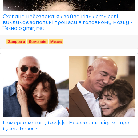
Схована небезпека: як зайва кількість солі
викликає запальні процеси в головному мозку -
Техно bigmir)net
Здоров'я
Деменція
Мозок
Померла мати Джеффа Безоса - що відомо про
Джекі Безос?