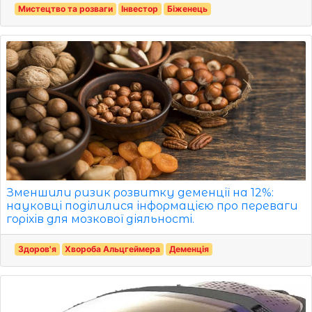
Мистецтво та розваги
Інвестор
Біженець
Зменшили ризик розвитку деменції на 12%:
науковці поділилися інформацією про переваги
горіхів для мозкової діяльності.
Здоров'я
Хвороба Альцгеймера
Деменція