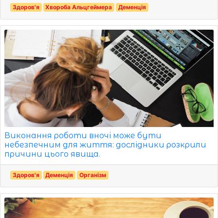
Здоров'я
Хвороба Альцгеймера
Деменція
Виконання роботи вночі може бути
небезпечним для життя: дослідники розкрили
причини цього явища.
Здоров'я
Деменція
Організм