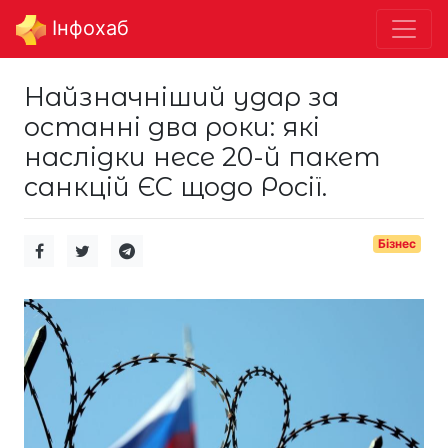
Інфохаб
Найзначніший удар за
останні два роки: які
наслідки несе 20-й пакет
санкцій ЄС щодо Росії.
Бізнес