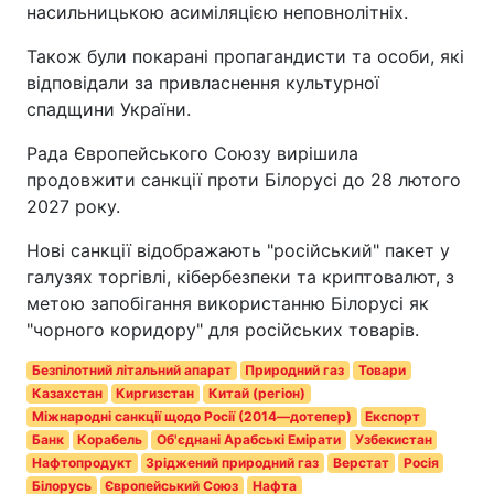
насильницькою асиміляцією неповнолітніх.
Також були покарані пропагандисти та особи, які
відповідали за привласнення культурної
спадщини України.
Рада Європейського Союзу вирішила
продовжити санкції проти Білорусі до 28 лютого
2027 року.
Нові санкції відображають "російський" пакет у
галузях торгівлі, кібербезпеки та криптовалют, з
метою запобігання використанню Білорусі як
"чорного коридору" для російських товарів.
Безпілотний літальний апарат
Природний газ
Товари
Казахстан
Киргизстан
Китай (регіон)
Міжнародні санкції щодо Росії (2014—дотепер)
Експорт
Банк
Корабель
Об'єднані Арабські Емірати
Узбекистан
Нафтопродукт
Зріджений природний газ
Верстат
Росія
Білорусь
Європейський Союз
Нафта