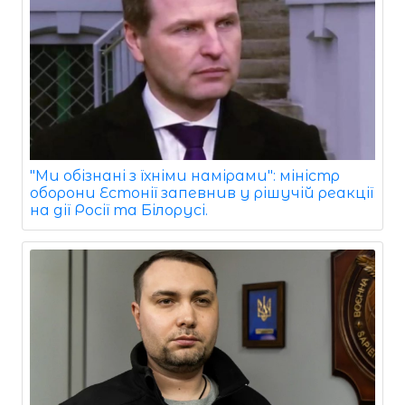
"Ми обізнані з їхніми намірами": міністр
оборони Естонії запевнив у рішучій реакції
на дії Росії та Білорусі.