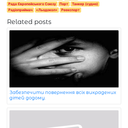
Рада Європейського Союзу
Порт
Танкер (судно)
Радіоприймач
«Льодокол»
Реекспорт
Related posts
Забезпечити повернення всіх викрадених
дітей додому.