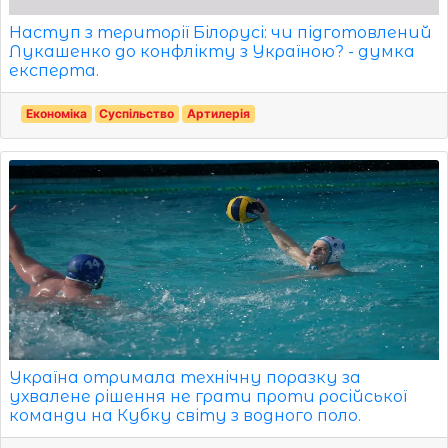
Наступ з території Білорусі: чи підготовлений
Лукашенко до конфлікту з Україною? - думка
експерта.
Економіка
Суспільство
Артилерія
Україна отримала технічну поразку за
ухвалене рішення не грати проти російської
команди на Кубку світу з водного поло.