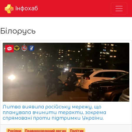
Інфохаб
Білорусь
Литва виявила російську мережу, що
планувала вчинити теракти, зокрема
спрямовані проти підтримки України.
Росіяни
Правоохоронний орган
Політик