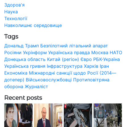
Здоров'я
Наука
Технології
Навколишнє середовище
Tags
Дональд Трамп
Безпілотний літальний апарат
Росіяни
Укрінформ
Українська правда
Москва
НАТО
Донецька область
Китай (регіон)
Євро
РБК-Україна
Українська гривня
Інфраструктура
Харків
Іран
Економіка
Міжнародні санкції щодо Росії (2014—
дотепер)
Військовослужбовці
Протиповітряна
оборона
Журналіст
Recent posts