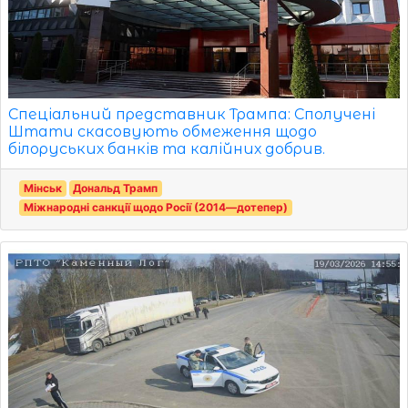
Спеціальний представник Трампа: Сполучені
Штати скасовують обмеження щодо
білоруських банків та калійних добрив.
Мінськ
Дональд Трамп
Міжнародні санкції щодо Росії (2014—дотепер)