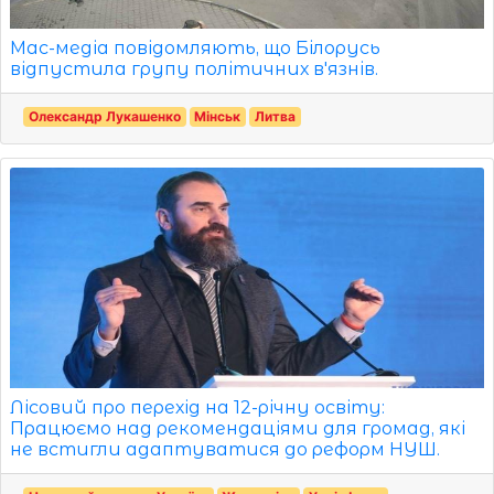
Мас-медіа повідомляють, що Білорусь
відпустила групу політичних в'язнів.
Олександр Лукашенко
Мінськ
Литва
Лісовий про перехід на 12-річну освіту:
Працюємо над рекомендаціями для громад, які
не встигли адаптуватися до реформ НУШ.