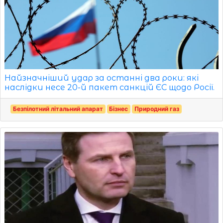
Найзначніший удар за останні два роки: які
наслідки несе 20-й пакет санкцій ЄС щодо Росії.
Безпілотний літальний апарат
Бізнес
Природний газ