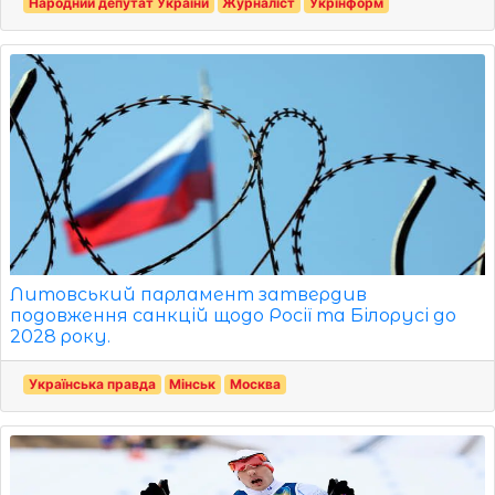
Народний депутат України
Журналіст
Укрінформ
Литовський парламент затвердив
подовження санкцій щодо Росії та Білорусі до
2028 року.
Українська правда
Мінськ
Москва