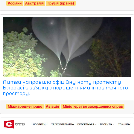
Росіяни
Австралія
Грузія (країна)
Литва направила офіційну ноту протесту
Білорусі у зв'язку з порушеннями її повітряного
простору.
Міжнародне право
Авіація
Міністерство закордонних справ