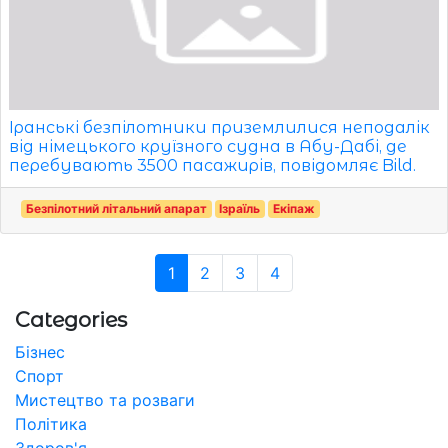
Іранські безпілотники приземлилися неподалік
від німецького круїзного судна в Абу-Дабі, де
перебувають 3500 пасажирів, повідомляє Bild.
Безпілотний літальний апарат
Ізраїль
Екіпаж
1
2
3
4
Categories
Бізнес
Спорт
Мистецтво та розваги
Політика
Здоров'я