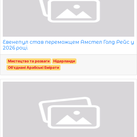
Евенепул став переможцем Амстел Голд Рейс у
2026 році.
Мистецтво та розваги
Нідерланди
Об'єднані Арабські Емірати