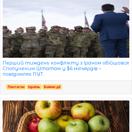
Перший тиждень конфлікту з Іраном обійшовся
Сполученим Штатам у $6 мільярдів –
повідомляє NYT.
Пентагон
Ізраїль
Бойові дії