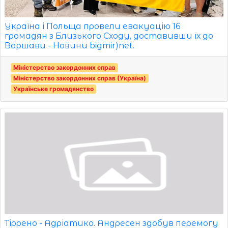
Україна і Польща провели евакуацію 16
громадян з Близького Сходу, доставивши їх до
Варшави - Новини bigmir)net.
Міністерство закордонних справ
Міністерство закордонних справ (Україна)
Українське громадянство
Тіррено - Адріатико. Андресен здобув перемогу