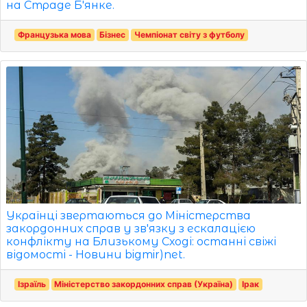
на Страде Б'янке.
Французька мова
Бізнес
Чемпіонат світу з футболу
Українці звертаються до Міністерства
закордонних справ у зв'язку з ескалацією
конфлікту на Близькому Сході: останні свіжі
відомості - Новини bigmir)net.
Ізраїль
Міністерство закордонних справ (Україна)
Ірак