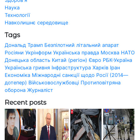
Наука
Технології
Навколишнє середовище
Tags
Дональд Трамп
Безпілотний літальний апарат
Росіяни
Укрінформ
Українська правда
Москва
НАТО
Донецька область
Китай (регіон)
Євро
РБК-Україна
Українська гривня
Інфраструктура
Харків
Іран
Економіка
Міжнародні санкції щодо Росії (2014—
дотепер)
Військовослужбовці
Протиповітряна
оборона
Журналіст
Recent posts