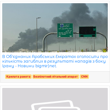
В Об'єднаних Арабських Еміратах оголосили про
кількість загиблих в результаті нападів з боку
Ірану - Новини bigmir)net.
Крилата ракета
Безпілотний літальний апарат
CNN