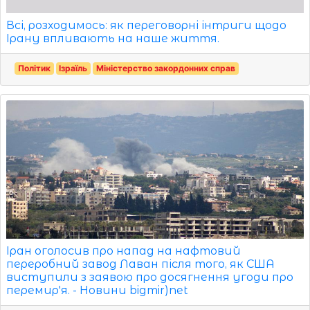
Всі, розходимось: як переговорні інтриги щодо
Ірану впливають на наше життя.
Політик
Ізраїль
Міністерство закордонних справ
Іран оголосив про напад на нафтовий
переробний завод Лаван після того, як США
виступили з заявою про досягнення угоди про
перемир'я. - Новини bigmir)net