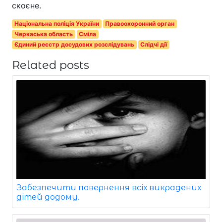
скоєне.
Національна поліція України
Правоохоронний орган
Черкаська область
Сміла
Єдиний реєстр досудових розслідувань
Слідчі дії
Related posts
Забезпечити повернення всіх викрадених
дітей додому.