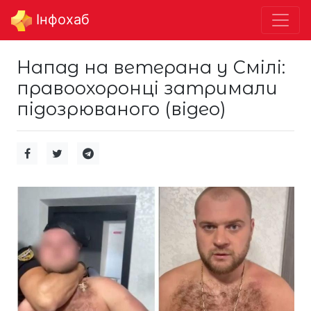
Інфохаб
Напад на ветерана у Смілі:
правоохоронці затримали
підозрюваного (відео)