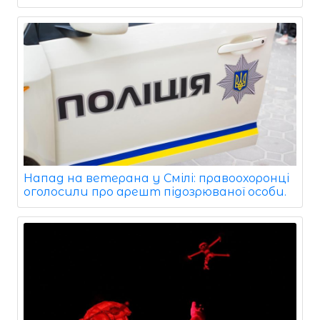
Напад на ветерана у Смілі: правоохоронці
оголосили про арешт підозрюваної особи.