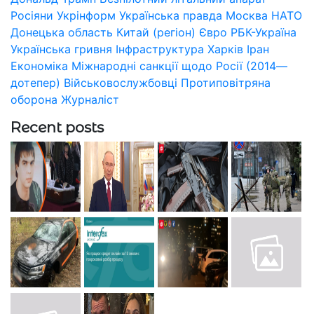
Росіяни
Укрінформ
Українська правда
Москва
НАТО
Донецька область
Китай (регіон)
Євро
РБК-Україна
Українська гривня
Інфраструктура
Харків
Іран
Економіка
Міжнародні санкції щодо Росії (2014—
дотепер)
Військовослужбовці
Протиповітряна
оборона
Журналіст
Recent posts