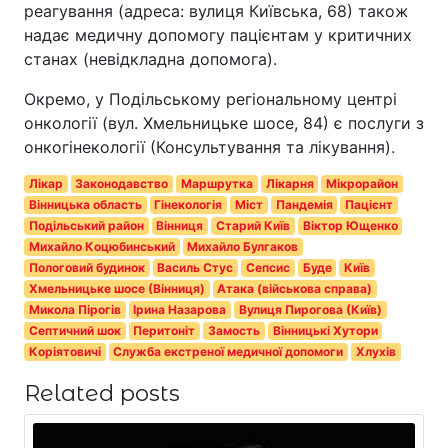
реагування (адреса: вулиця Київська, 68) також
надає медичну допомогу пацієнтам у критичних
станах (невідкладна допомога).
Окремо, у Подільському регіональному центрі
онкології (вул. Хмельницьке шосе, 84) є послуги з
онкогінекології (Консультування та лікування).
Лікар
Законодавство
Маршрутка
Лікарня
Мікрорайон
Вінницька область
Гінекологія
Міст
Пандемія
Пацієнт
Подільський район
Вінниця
Старий Київ
Віктор Ющенко
Михайло Коцюбинський
Михайло Булгаков
Пологовий будинок
Василь Стус
Сепсис
Буде
Київ
Хмельницьке шосе (Вінниця)
Атака (військова справа)
Микола Пірогів
Ірина Назарова
Вулиця Пирогова (Київ)
Септичний шок
Перитоніт
Замость
Вінницькі Хутори
Коріятовичі
Служба екстреної медичної допомоги
Хлухів
Related posts