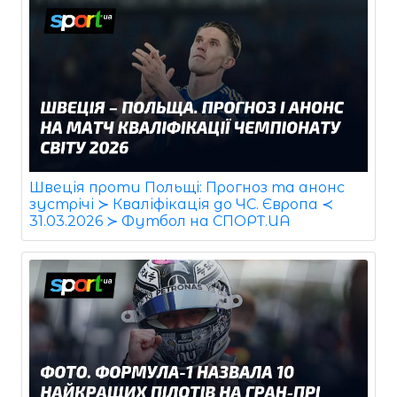
Швеція проти Польщі: Прогноз та анонс
зустрічі ≻ Кваліфікація до ЧС. Європа ≺
31.03.2026 ≻ Футбол на СПОРТ.UA