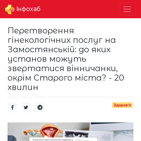
Інфохаб
Перетворення
гінекологічних послуг на
Замостянській: до яких
установ можуть
звертатися вінничанки,
окрім Старого міста? - 20
хвилин
Здоров'я