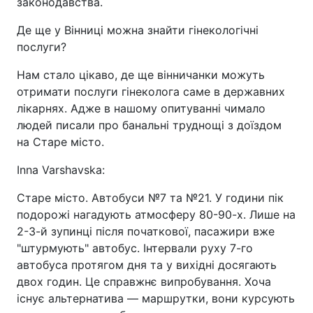
законодавства.
Де ще у Вінниці можна знайти гінекологічні
послуги?
Нам стало цікаво, де ще вінничанки можуть
отримати послуги гінеколога саме в державних
лікарнях. Адже в нашому опитуванні чимало
людей писали про банальні труднощі з доїздом
на Старе місто.
Inna Varshavska:
Старе місто. Автобуси №7 та №21. У години пік
подорожі нагадують атмосферу 80-90-х. Лише на
2-3-й зупинці після початкової, пасажири вже
"штурмують" автобус. Інтервали руху 7-го
автобуса протягом дня та у вихідні досягають
двох годин. Це справжнє випробування. Хоча
існує альтернатива — маршрутки, вони курсують