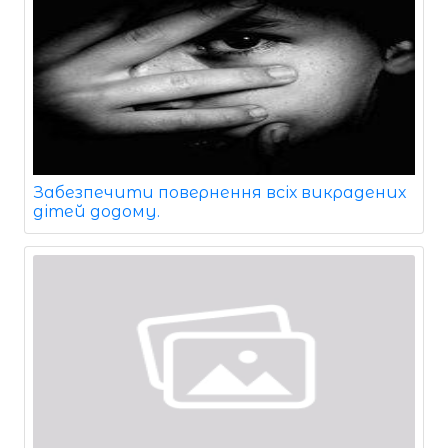
Забезпечити повернення всіх викрадених
дітей додому.