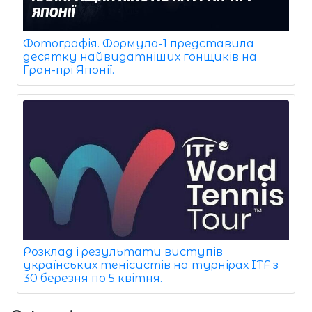
Фотографія. Формула-1 представила
десятку найвидатніших гонщиків на
Гран-прі Японії.
Розклад і результати виступів
українських тенісистів на турнірах ITF з
30 березня по 5 квітня.