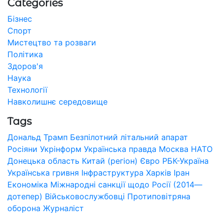
Categories
Бізнес
Спорт
Мистецтво та розваги
Політика
Здоров'я
Наука
Технології
Навколишнє середовище
Tags
Дональд Трамп
Безпілотний літальний апарат
Росіяни
Укрінформ
Українська правда
Москва
НАТО
Донецька область
Китай (регіон)
Євро
РБК-Україна
Українська гривня
Інфраструктура
Харків
Іран
Економіка
Міжнародні санкції щодо Росії (2014—
дотепер)
Військовослужбовці
Протиповітряна
оборона
Журналіст