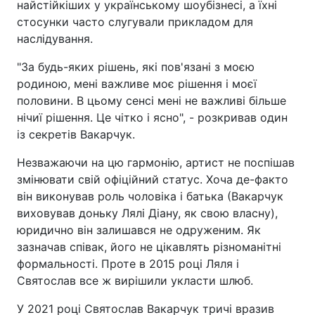
найстійкіших у українському шоубізнесі, а їхні
стосунки часто слугували прикладом для
наслідування.
"За будь-яких рішень, які пов'язані з моєю
родиною, мені важливе моє рішення і моєї
половини. В цьому сенсі мені не важливі більше
нічиї рішення. Це чітко і ясно", - розкривав один
із секретів Вакарчук.
Незважаючи на цю гармонію, артист не поспішав
змінювати свій офіційний статус. Хоча де-факто
він виконував роль чоловіка і батька (Вакарчук
виховував доньку Лялі Діану, як свою власну),
юридично він залишався не одруженим. Як
зазначав співак, його не цікавлять різноманітні
формальності. Проте в 2015 році Ляля і
Святослав все ж вирішили укласти шлюб.
У 2021 році Святослав Вакарчук тричі вразив