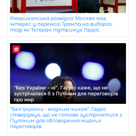
Американська розвідка: Москва має
інтерес у перемозі Трампа на виборах,
тоді як Тегеран підтримує Гарріс.
"Без України - жодним чином". Гарріс
стверджує, що не готова зустрічатися з
Путіним для обговорення мирних
переговорів.