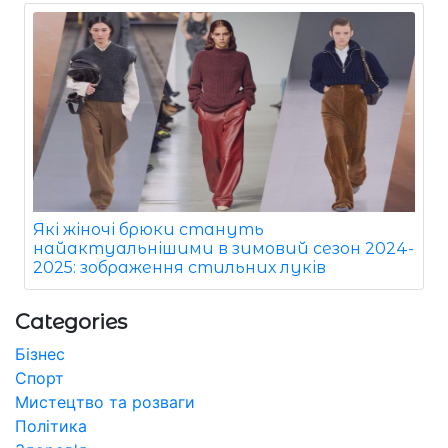
Які жіночі брюки стануть
найактуальнішими в зимовий сезон 2024-
2025: зображення стильних луків
Categories
Бізнес
Спорт
Мистецтво та розваги
Політика