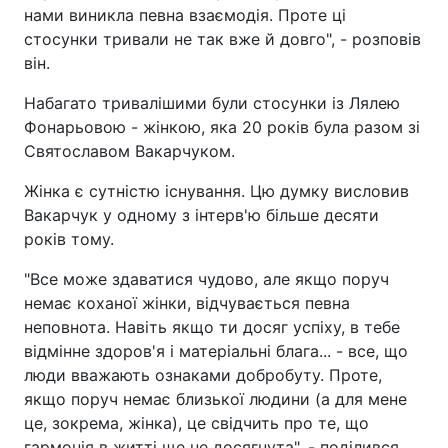
нами виникла певна взаємодія. Проте ці
стосунки тривали не так вже й довго", - розповів
він.
Набагато тривалішими були стосунки із Лялею
Фонарьовою - жінкою, яка 20 років була разом зі
Святославом Вакарчуком.
Жінка є сутністю існування. Цю думку висловив
Вакарчук у одному з інтерв'ю більше десяти
років тому.
"Все може здаватися чудово, але якщо поруч
немає коханої жінки, відчувається певна
неповнота. Навіть якщо ти досяг успіху, в тебе
відмінне здоров'я і матеріальні блага... - все, що
люди вважають ознаками добробуту. Проте,
якщо поруч немає близької людини (а для мене
це, зокрема, жінка), це свідчить про те, що
гармонія в житті ще не досягнута", - поділився