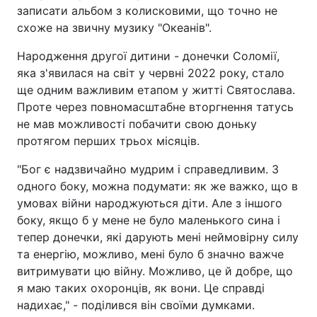
записати альбом з колисковими, що точно не
схоже на звичну музику "Океанів".
Народження другої дитини - донечки Соломії,
яка з'явилася на світ у червні 2022 року, стало
ще одним важливим етапом у житті Святослава.
Проте через повномасштабне вторгнення татусь
не мав можливості побачити свою доньку
протягом перших трьох місяців.
"Бог є надзвичайно мудрим і справедливим. З
одного боку, можна подумати: як же важко, що в
умовах війни народжуються діти. Але з іншого
боку, якщо б у мене не було маленького сина і
тепер донечки, які дарують мені неймовірну силу
та енергію, можливо, мені було б значно важче
витримувати цю війну. Можливо, це й добре, що
я маю таких охоронців, як вони. Це справді
надихає," - поділився він своїми думками.