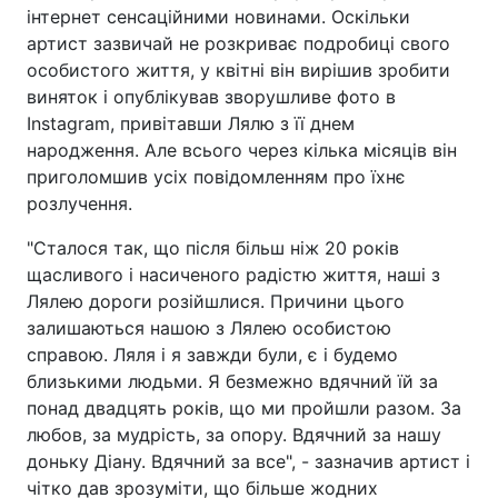
інтернет сенсаційними новинами. Оскільки
артист зазвичай не розкриває подробиці свого
особистого життя, у квітні він вирішив зробити
виняток і опублікував зворушливе фото в
Instagram, привітавши Лялю з її днем
народження. Але всього через кілька місяців він
приголомшив усіх повідомленням про їхнє
розлучення.
"Сталося так, що після більш ніж 20 років
щасливого і насиченого радістю життя, наші з
Лялею дороги розійшлися. Причини цього
залишаються нашою з Лялею особистою
справою. Ляля і я завжди були, є і будемо
близькими людьми. Я безмежно вдячний їй за
понад двадцять років, що ми пройшли разом. За
любов, за мудрість, за опору. Вдячний за нашу
доньку Діану. Вдячний за все", - зазначив артист і
чітко дав зрозуміти, що більше жодних