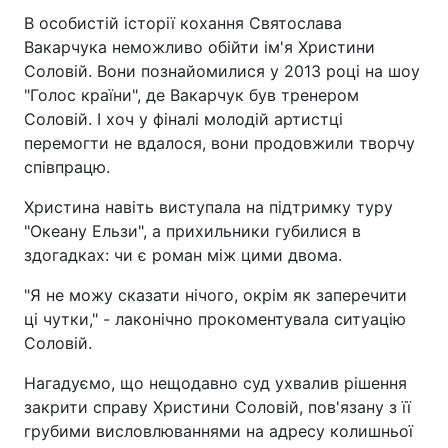
В особистій історії кохання Святослава
Вакарчука неможливо обійти ім'я Христини
Соловій. Вони познайомилися у 2013 році на шоу
"Голос країни", де Вакарчук був тренером
Соловій. І хоч у фіналі молодій артистці
перемогти не вдалося, вони продовжили творчу
співпрацю.
Христина навіть виступала на підтримку туру
"Океану Ельзи", а прихильники губилися в
здогадках: чи є роман між цими двома.
"Я не можу сказати нічого, окрім як заперечити
ці чутки," - лаконічно прокоментувала ситуацію
Соловій.
Нагадуємо, що нещодавно суд ухвалив рішення
закрити справу Христини Соловій, пов'язану з її
грубими висловлюваннями на адресу колишньої