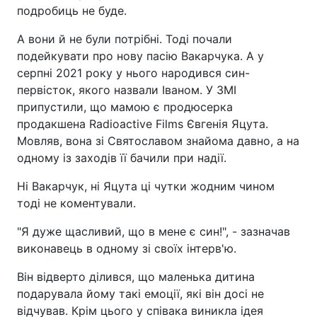
подробиць не буде.
А вони й не були потрібні. Тоді почали
подейкувати про нову пасію Вакарчука. А у
серпні 2021 року у нього народився син-
первісток, якого назвали Іваном. У ЗМІ
припустили, що мамою є продюсерка
продакшена Radioactive Films Євгенія Яцута.
Мовляв, вона зі Святославом знайома давно, а на
одному із заходів її бачили при надії.
Ні Вакарчук, ні Яцута ці чутки жодним чином
тоді не коментували.
"Я дуже щасливий, що в мене є син!", - зазначав
виконавець в одному зі своїх інтерв'ю.
Він відверто ділився, що маленька дитина
подарувала йому такі емоції, які він досі не
відчував. Крім цього у співака виникла ідея