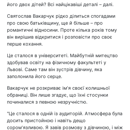
його двох дітей? Всі найцікавіші деталі – далі.
Святослав Вакарчук рідко ділиться спогадами
про свою батьківщину, ще й більше – про
романтичні відносини. Проте кілька років тому
він вирішив відкритися і розповісти про своє
перше кохання.
Це сталося в університеті. Майбутній митецтво
здобував освіту на фізичному факультеті у
Львові. Саме там він зустрів дівчину, яка
заполонила його серце.
Вакарчук не розкриває ім'я своєї колишньої
обраниці. Він лише згадує, що їхні стосунки
починалися з певною незручністю.
"Це сталося в одній із аудиторій. Атмосфера була
досить пристойною і навіть дещо
сором'язливою. Я завів розмову з дівчиною, і між