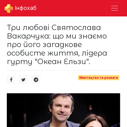
Інфохаб
Три любові Святослава
Вакарчука: що ми знаємо
про його загадкове
особисте життя, лідера
гурту "Океан Ельзи".
Мистецтво та розваги