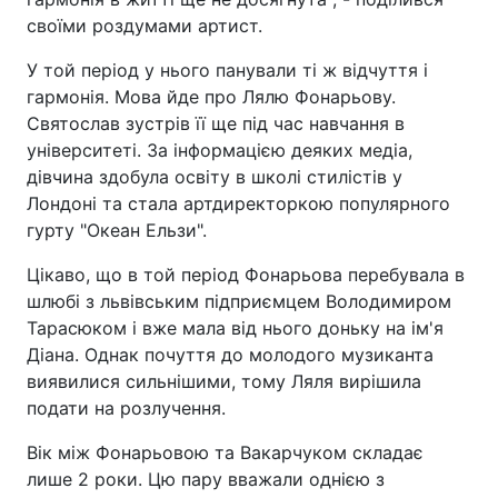
своїми роздумами артист.
У той період у нього панували ті ж відчуття і
гармонія. Мова йде про Лялю Фонарьову.
Святослав зустрів її ще під час навчання в
університеті. За інформацією деяких медіа,
дівчина здобула освіту в школі стилістів у
Лондоні та стала артдиректоркою популярного
гурту "Океан Ельзи".
Цікаво, що в той період Фонарьова перебувала в
шлюбі з львівським підприємцем Володимиром
Тарасюком і вже мала від нього доньку на ім'я
Діана. Однак почуття до молодого музиканта
виявилися сильнішими, тому Ляля вирішила
подати на розлучення.
Вік між Фонарьовою та Вакарчуком складає
лише 2 роки. Цю пару вважали однією з