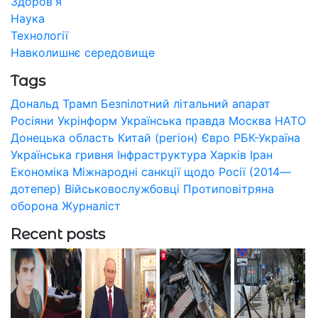
Здоров'я
Наука
Технології
Навколишнє середовище
Tags
Дональд Трамп
Безпілотний літальний апарат
Росіяни
Укрінформ
Українська правда
Москва
НАТО
Донецька область
Китай (регіон)
Євро
РБК-Україна
Українська гривня
Інфраструктура
Харків
Іран
Економіка
Міжнародні санкції щодо Росії (2014—
дотепер)
Військовослужбовці
Протиповітряна
оборона
Журналіст
Recent posts