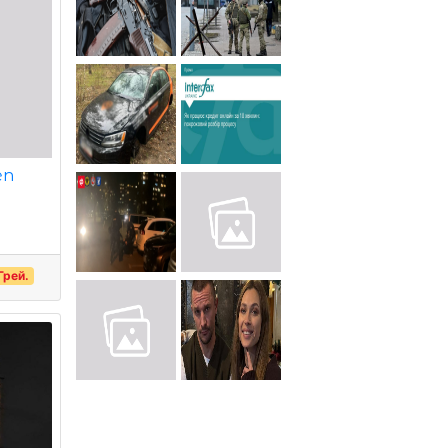
en
Грей.