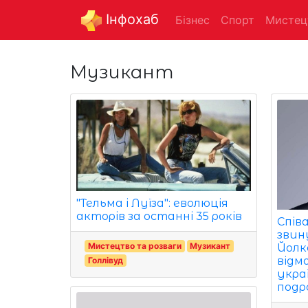
Інфохаб
Бізнес
Спорт
Мистец
Музикант
"Тельма і Луїза": еволюція
акторів за останні 35 років
Співа
звин
Мистецтво та розваги
Музикант
Йолк
відм
Голлівуд
укра
подр