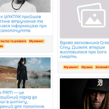
ак YAKTAK пройшов
ргічне втручання та
лився інформацією про
 самопочуття.
ецтво та розваги
Музикант
Вдова засновника Gre
нія
Grey, Дизеля, вперше
висловилася про його
смерть.
Музикант
Музика
Зелений 
de PRM — це
аційний підхід до
ші в шопінгу,
рений для покоління,