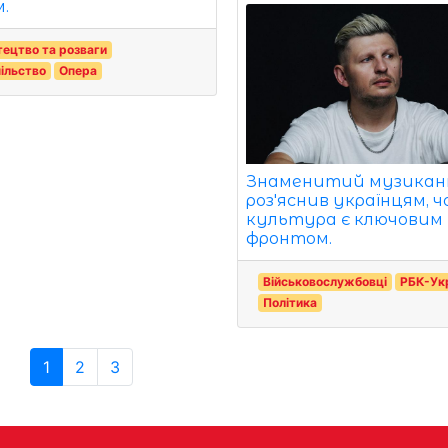
.
ецтво та розваги
ільство
Опера
Знаменитий музика
роз'яснив українцям, 
культура є ключовим
фронтом.
Військовослужбовці
РБК-Ук
Політика
1
2
3