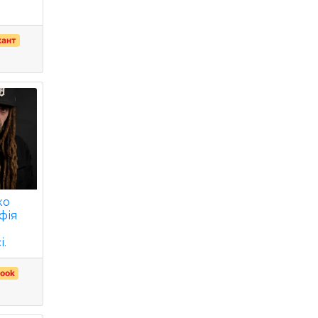
кант
ко
фія
і.
ook