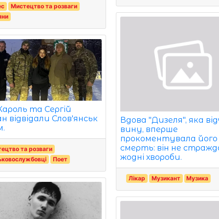
ес
Мистецтво та розваги
яни
 Кароль та Сергій
н відвідали Слов'янськ
Вдова "Дизеля", яка ві
м.
вину, вперше
прокоментувала його
смерть: він не стражд
ецтво та розваги
жодні хвороби.
ьковослужбовці
Поет
Лікар
Музикант
Музика