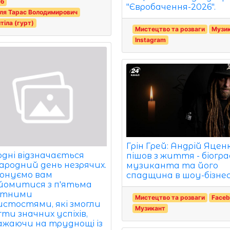
б
"Євробачення-2026".
ля Тарас Володимирович
тіла (гурт)
Мистецтво та розваги
Музи
Instagram
Грін Грей: Андрій Яцен
одні відзначається
пішов з життя - біогра
ародний день незрячих.
музиканта та його
онуємо вам
спадщина в шоу-бізнес
йомитися з п'ятьма
атними
Мистецтво та розваги
Faceb
истостями, які змогли
Музикант
ти значних успіхів,
ажаючи на труднощі із