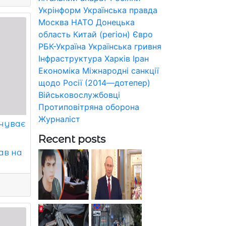
Укрінформ
Українська правда
Москва
НАТО
Донецька
область
Китай (регіон)
Євро
РБК-Україна
Українська гривня
Інфраструктура
Харків
Іран
Економіка
Міжнародні санкції
щодо Росії (2014—дотепер)
Військовослужбовці
Протиповітряна оборона
Журналіст
дчуває
Recent posts
ав на