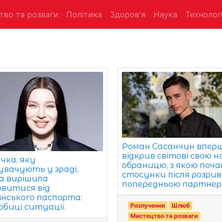
тво та розваги
Політика
Здоров'я
Наука
Технологі
Роман Сасанчин впер
відкрив світові свою н
чка, яку
обраницю, з якою поча
увачують у зраді,
стосунки після розрив
а вирішила
попередньою партнер
овитися від
їнського паспорта:
Розлучення
Шлюб
обиці ситуації.
Мистецтво та розваги