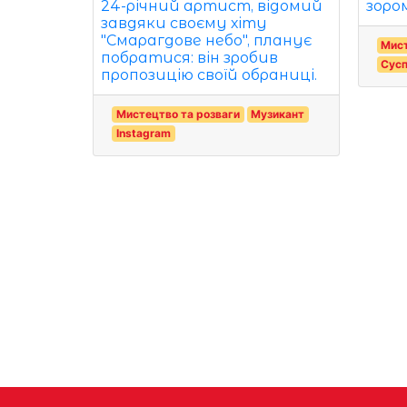
24-річний артист, відомий
зором
завдяки своєму хіту
"Смарагдове небо", планує
Мист
побратися: він зробив
Сусп
пропозицію своїй обраниці.
Мистецтво та розваги
Музикант
Instagram