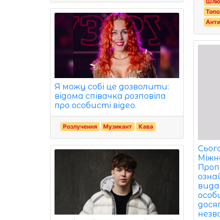
Шлю
Топо
Анти
Я можу собі це дозволити:
відома співачка розповіла
про особисті відео.
Розлучення
Музикант
Кава
Сьог
Міжн
Проп
озна
вид
особ
досяг
незв