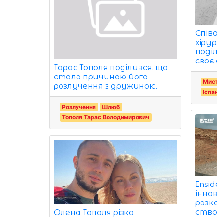
Спів
хіру
поді
своє
Тарас Тополя поділився, що
стало причиною його
Мист
розлучення з дружиною.
Іспа
Розлучення
Шлюб
Тополя Тарас Володимирович
Insi
іннов
розко
ство
Олена Тополя різко