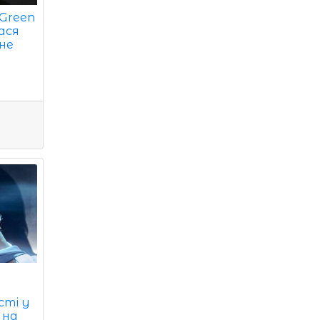
 Green
ася
 не
сті у
 на