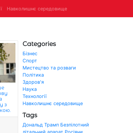
ї
Навколишнє середовище
Categories
Бізнес
Спорт
Мистецтво та розваги
Політика
Здоров'я
ше
Наука
ову
Технології
в
Навколишнє середовище
у з
кою.
Tags
Дональд Трамп
Безпілотний
літальний апарат
Росіяни