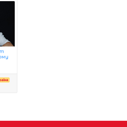
нт
чому
раїна