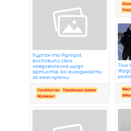
Бізн
Росі
Курган та Agregat
висловили своє
Тіна
невдоволення щодо
Жада
артистів, які виїжджають
разо
за межі країни.
Мист
Суспільство
Українська гривня
Війс
Музикант