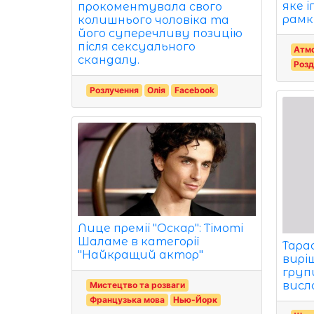
яке 
прокоментувала свого
рамк
колишнього чоловіка та
його суперечливу позицію
після сексуального
Атм
скандалу.
Розд
Розлучення
Олія
Facebook
Лице премії "Оскар": Тімоті
Шаламе в категорії
Тара
"Найкращий актор"
вирі
груп
висло
Мистецтво та розваги
Французька мова
Нью-Йорк