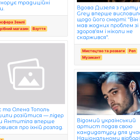
ігнорує традиційні
Вдова Дизеля з гурту
и.
Grey вперше висловил
щодо його смерті: "Він
осфера Землі
мав жодних проблем зі
рібний магазин
Взуття
здоров'ям і ніколи не
скаржився".
Мистецтво та розваги
Реп
Музикант
с та Олена Тополь
шили розійтися — лідер
Відомий український
и Антитіла вперше
артист подав свою
вився про їхній розлад.
кандидатуру для уча
Національному відборі