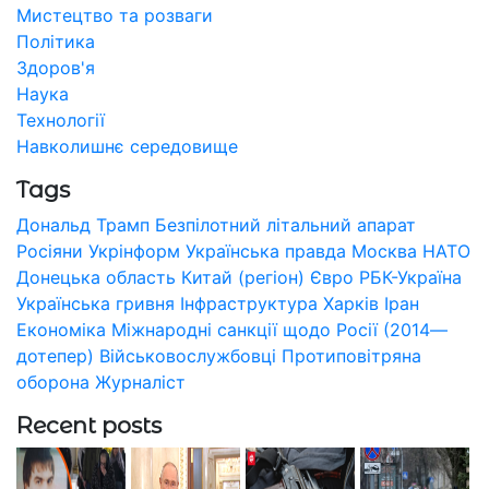
Мистецтво та розваги
Політика
Здоров'я
Наука
Технології
Навколишнє середовище
Tags
Дональд Трамп
Безпілотний літальний апарат
Росіяни
Укрінформ
Українська правда
Москва
НАТО
Донецька область
Китай (регіон)
Євро
РБК-Україна
Українська гривня
Інфраструктура
Харків
Іран
Економіка
Міжнародні санкції щодо Росії (2014—
дотепер)
Військовослужбовці
Протиповітряна
оборона
Журналіст
Recent posts