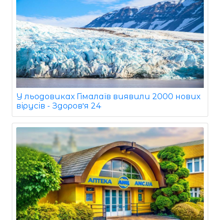
У льодовиках Гімалаїв виявили 2000 нових
вірусів - Здоровʼя 24