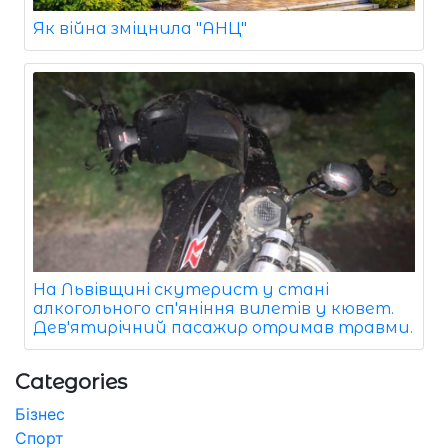
Як війна зміцнила "АНЦ"
На Львівщині скутерист у стані
алкогольного сп'яніння вилетів у кювет.
Дев'ятирічний пасажир отримав травми.
Categories
Бізнес
Спорт