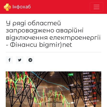
Інфохаб
У ряді областей
запроваджено аварійні
відключення електроенергії
- Фінанси bigmir)net