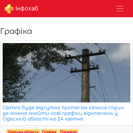
Інфохаб
Графіка
Світло буде відсутнє протягом кількох годин:
де можна знайти нові графіки відключень у
Одеській області на 24 квітня.
Одеська область
Графіка
Пасажир