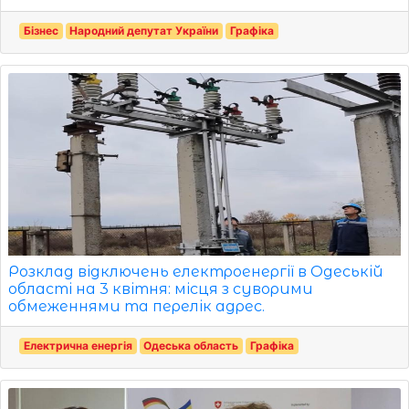
Бізнес
Народний депутат України
Графіка
Розклад відключень електроенергії в Одеській
області на 3 квітня: місця з суворими
обмеженнями та перелік адрес.
Електрична енергія
Одеська область
Графіка