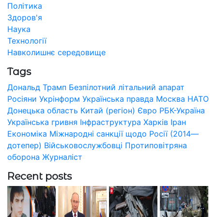
Політика
Здоров'я
Наука
Технології
Навколишнє середовище
Tags
Дональд Трамп
Безпілотний літальний апарат
Росіяни
Укрінформ
Українська правда
Москва
НАТО
Донецька область
Китай (регіон)
Євро
РБК-Україна
Українська гривня
Інфраструктура
Харків
Іран
Економіка
Міжнародні санкції щодо Росії (2014—
дотепер)
Військовослужбовці
Протиповітряна
оборона
Журналіст
Recent posts