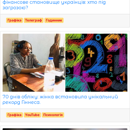
фінансове становище українців: хто під
загрозою?
Графіка
Телеграф
Годинник
70 днів обліку: жінка встановила унікальний
рекорд Гіннеса.
Графіка
YouTube
Психологія