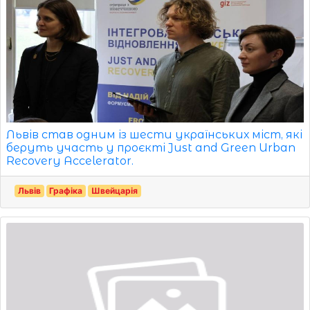
Львів став одним із шести українських міст, які
беруть участь у проєкті Just and Green Urban
Recovery Accelerator.
Львів
Графіка
Швейцарія