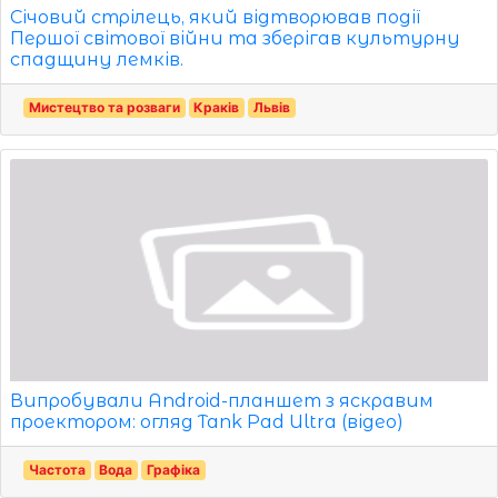
Січовий стрілець, який відтворював події
Першої світової війни та зберігав культурну
спадщину лемків.
Мистецтво та розваги
Краків
Львів
Випробували Android-планшет з яскравим
проектором: огляд Tank Pad Ultra (відео)
Частота
Вода
Графіка