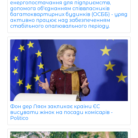
енергопостачання для підприємств,
допомога об'єднанням співвласників
багатоквартирних будинків (ОСББ) - уряд
активно працює над забезпеченням
стабільного опалювального періоду.
Фон дер Ляєн закликає країни ЄС
висувати жінок на посади комісарів -
Politico