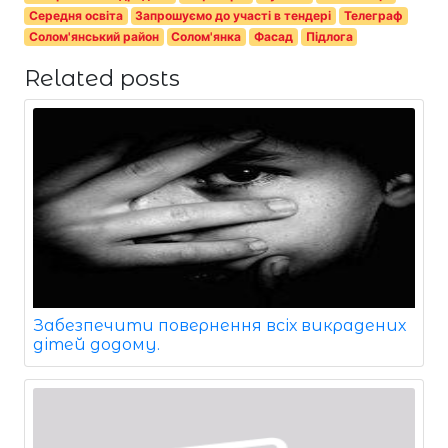
Середня освіта
Запрошуємо до участі в тендері
Телеграф
Солом'янський район
Солом'янка
Фасад
Підлога
Related posts
Забезпечити повернення всіх викрадених
дітей додому.