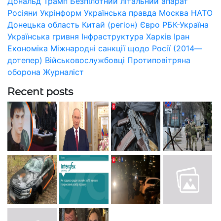
Дональд Трамп
Безпілотний літальний апарат
Росіяни
Укрінформ
Українська правда
Москва
НАТО
Донецька область
Китай (регіон)
Євро
РБК-Україна
Українська гривня
Інфраструктура
Харків
Іран
Економіка
Міжнародні санкції щодо Росії (2014—
дотепер)
Військовослужбовці
Протиповітряна
оборона
Журналіст
Recent posts