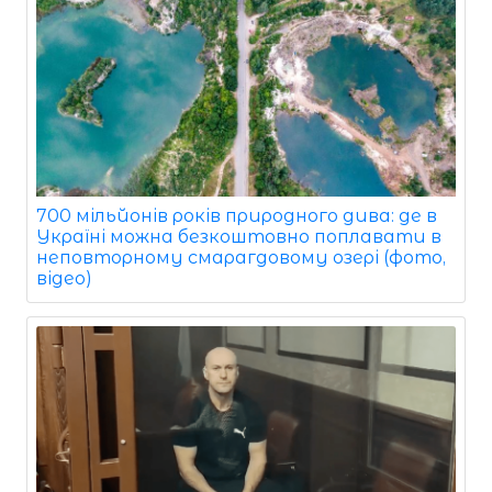
700 мільйонів років природного дива: де в
Україні можна безкоштовно поплавати в
неповторному смарагдовому озері (фото,
відео)