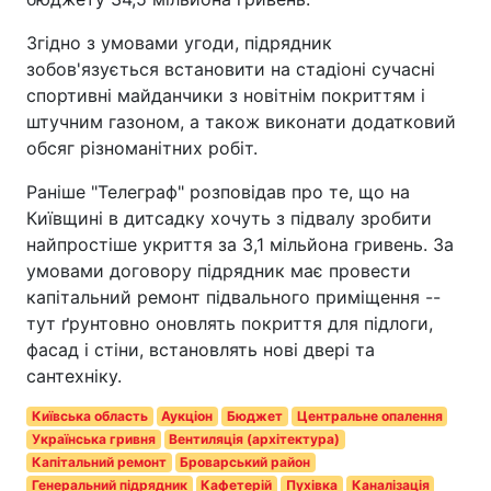
Згідно з умовами угоди, підрядник
зобов'язується встановити на стадіоні сучасні
спортивні майданчики з новітнім покриттям і
штучним газоном, а також виконати додатковий
обсяг різноманітних робіт.
Раніше "Телеграф" розповідав про те, що на
Київщині в дитсадку хочуть з підвалу зробити
найпростіше укриття за 3,1 мільйона гривень. За
умовами договору підрядник має провести
капітальний ремонт підвального приміщення --
тут ґрунтовно оновлять покриття для підлоги,
фасад і стіни, встановлять нові двері та
сантехніку.
Київська область
Аукціон
Бюджет
Центральне опалення
Українська гривня
Вентиляція (архітектура)
Капітальний ремонт
Броварський район
Генеральний підрядник
Кафетерій
Пухівка
Каналізація