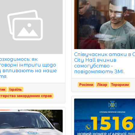
Співучасник атаки в 
розходимось: як
City Hall вчинив
говорні інтриги щодо
самогубство -
у впливають на наше
повідомляють ЗМІ.
тя.
Росіяни
Лікар
Тероризм
тик
Ізраїль
стерство закордонних справ