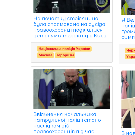
На початку стрілянина
У Ве
була спрямована на сусіда:
полі
правоохоронці поділилися
гром
деталями теракту в Києві.
симпа
Національна поліція України
Черн
Москва
Тероризм
Укра
Звільнення начальника
патрульної поліції стало
наслідком дій
правоохоронців під час
З на