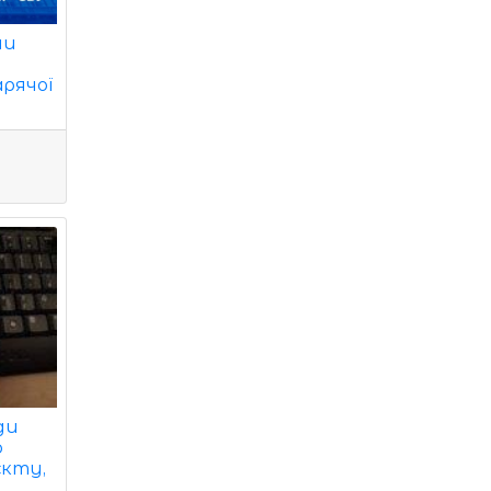
ни
рячої
ди
ю
єкту,