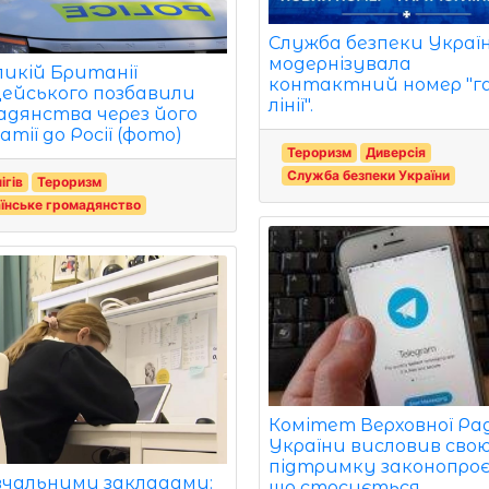
Служба безпеки Украї
модернізувала
ликій Британії
контактний номер "га
цейського позбавили
лінії".
адянства через його
тії до Росії (фото)
Тероризм
Диверсія
Служба безпеки України
ігів
Тероризм
їнське громадянство
Комітет Верховної Ра
України висловив сво
підтримку законопро
вчальними закладами:
що стосується