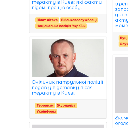
теракту в Києві: які факти
в ре
відомі про цю особу.
запр
дист
акту
Пілот літака
Військовослужбовці
моме
Національна поліція України
Луц
Служ
Очільник патрульної поліції
подав у відставку після
теракту в Києві.
Тероризм
Журналіст
Укрінформ
Ексм
оголо