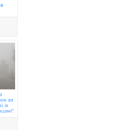
 в
з
ок за
, їх
измі".