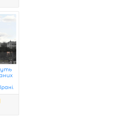
дуть
даних
у
Ірані.