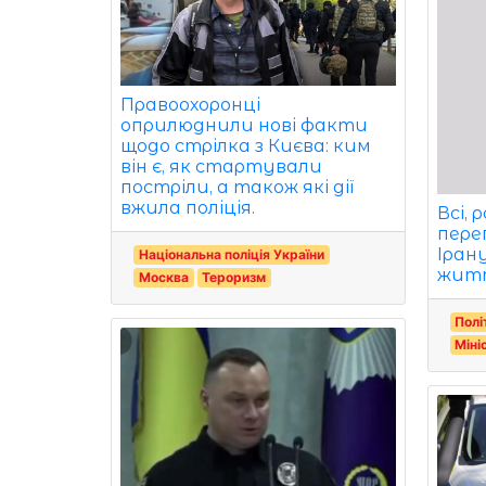
Правоохоронці
оприлюднили нові факти
щодо стрілка з Києва: ким
він є, як стартували
постріли, а також які дії
вжила поліція.
Всі, 
пере
Іран
Національна поліція України
жит
Москва
Тероризм
Полі
Міні