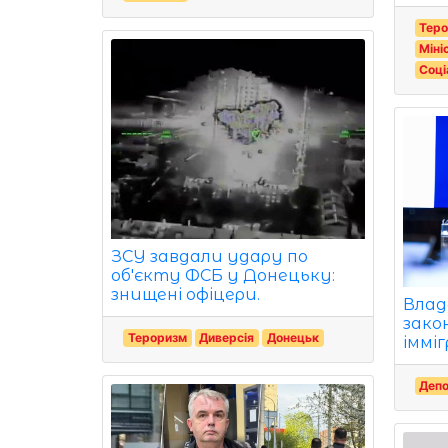
Тер
Міні
Соці
ЗСУ завдали удару по
об'єкту ФСБ у Донецьку:
знищені офіцери.
Влад
зако
Тероризм
Диверсія
Донецьк
імміг
Депо