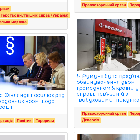
Правоохоронний орган
Теро
оризм
стерство внутрішніх справ (Україна)
альна мережа
У Румунії було пред’я
обвинувачення двом
громадянам України у
справі, пов’язаній з
а Фінляндії посилює ряд
"вибуховими" пакунка
нодавчих норм щодо
рації.
Правоохоронний орган
Теро
Диверсія
ртація
Політик
Тероризм