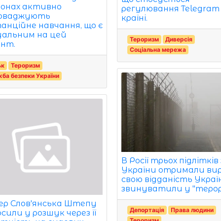
гіонах активно
регулювання Telegram
оваджують
країні.
анційне навчання, що є
альним на цей
Тероризм
Диверсія
нт.
Соціальна мережа
ьк
Тероризм
ба безпеки України
В Росії трьох підлітків 
України отримали вир
свою відданість Україні
звинуватили у "терор
ер Слов'янська Штепу
Депортація
Права людини
сили у розшук через її
Тероризм