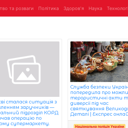
тво та розваги
Політика
Здоров'я
Наука
Технологі
Служба безпеки Украї
попередила про можли
терористичні акти 
єві сталася ситуація з
диверсії під час
пленням заручників —
святкування Великодн
іальний підрозділ КОРД
Деталі | Експрес онла
очав операцію по
му супермаркету.
Національна поліція України