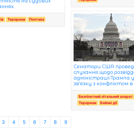
утність на судових
аннях.
ів
Тероризм
Полтава
Сенатори США прове
слухання щодо розвід
адміністрації Трампа 
зв'язку з конфліктом в 
Безпілотний літальний апарат
Тероризм
Бойові дії
3
4
5
6
7
8
9