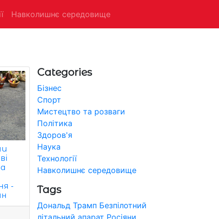
ї
Навколишнє середовище
Categories
Бізнес
Спорт
Мистецтво та розваги
Політика
Здоров'я
Наука
ни
Технології
ві
та
Навколишнє середовище
я -
Tags
йн
Дональд Трамп
Безпілотний
літальний апарат
Росіяни