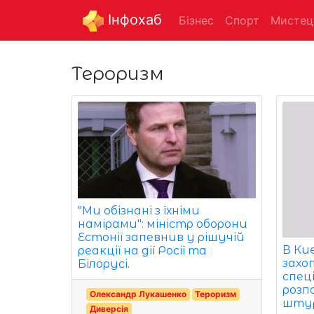
Інфохаб
Бізнес
Спорт
Мистец
Тероризм
"Ми обізнані з їхніми
намірами": міністр оборони
Естонії запевнив у рішучій
В Ки
реакції на дії Росії та
захо
Білорусі.
спец
розп
Олександр Лукашенко
Тероризм
штур
Диверсія