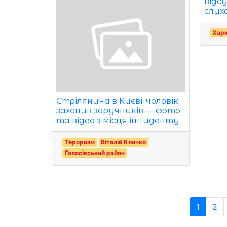
відс
слух
Харк
Стрілянина в Києві: чоловік
захопив заручників — фото
та відео з місця інциденту.
Тероризм
Віталій Кличко
Голосівський район
1
2