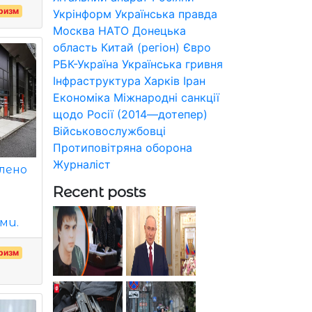
ризм
Укрінформ
Українська правда
Москва
НАТО
Донецька
область
Китай (регіон)
Євро
РБК-Україна
Українська гривня
Інфраструктура
Харків
Іран
Економіка
Міжнародні санкції
щодо Росії (2014—дотепер)
Військовослужбовці
Протиповітряна оборона
Журналіст
влено
Recent posts
ми.
ризм