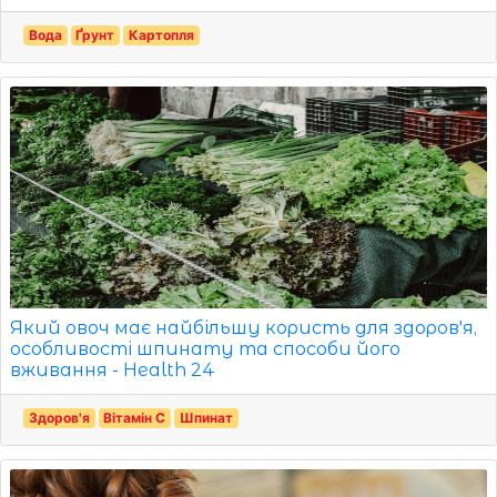
Вода
Ґрунт
Картопля
Який овоч має найбільшу користь для здоров'я,
особливості шпинату та способи його
вживання - Health 24
Здоров'я
Вітамін С
Шпинат