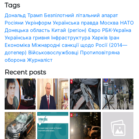
Tags
Дональд Трамп
Безпілотний літальний апарат
Росіяни
Укрінформ
Українська правда
Москва
НАТО
Донецька область
Китай (регіон)
Євро
РБК-Україна
Українська гривня
Інфраструктура
Харків
Іран
Економіка
Міжнародні санкції щодо Росії (2014—
дотепер)
Військовослужбовці
Протиповітряна
оборона
Журналіст
Recent posts