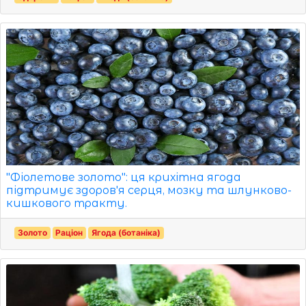
"Фіолетове золото": ця крихітна ягода
підтримує здоров'я серця, мозку та шлунково-
кишкового тракту.
Золото
Раціон
Ягода (ботаніка)