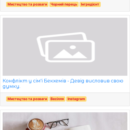
Мистецтво та розваги
Чорний перець
Інгредієнт
Конфлікт у сім'ї Бекхемів - Девід висловив свою
думку.
Мистецтво та розваги
Весілля
Instagram