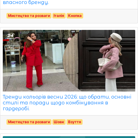
власного бренду.
Мистецтво та розваги
Італія
Кнопка
Тренди кольорів весни 2026: що обрати, основні
стилі та поради щодо комбінування в
гардеробі.
Мистецтво та розваги
Шовк
Взуття