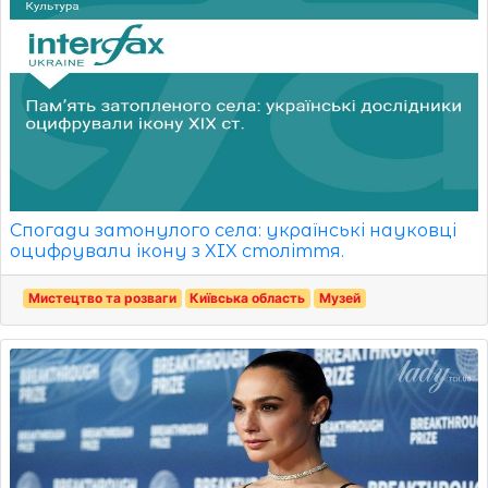
Спогади затонулого села: українські науковці
оцифрували ікону з XIX століття.
Мистецтво та розваги
Київська область
Музей