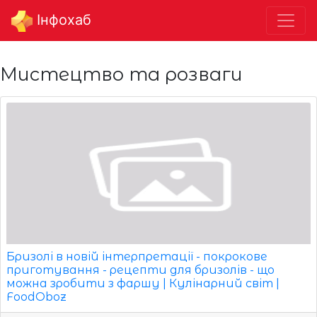
Інфохаб
Мистецтво та розваги
Бризолі в новій інтерпретації - покрокове
приготування - рецепти для бризолів - що
можна зробити з фаршу | Кулінарний світ |
FoodOboz