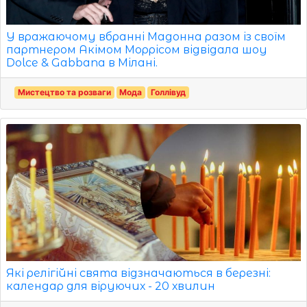
У вражаючому вбранні Мадонна разом із своїм
партнером Акімом Моррісом відвідала шоу
Dolce & Gabbana в Мілані.
Мистецтво та розваги
Мода
Голлівуд
Які релігійні свята відзначаються в березні:
календар для віруючих - 20 хвилин