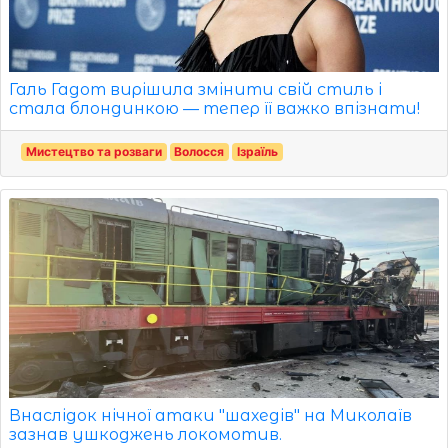
Галь Гадот вирішила змінити свій стиль і
стала блондинкою — тепер її важко впізнати!
Мистецтво та розваги
Волосся
Ізраїль
Внаслідок нічної атаки "шахедів" на Миколаїв
зазнав ушкоджень локомотив.