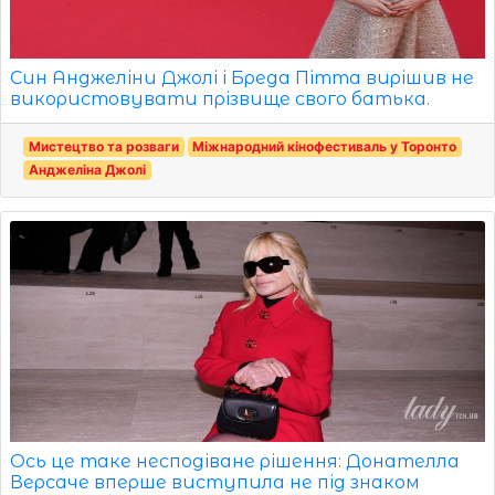
Син Анджеліни Джолі і Бреда Пітта вирішив не
використовувати прізвище свого батька.
Мистецтво та розваги
Міжнародний кінофестиваль у Торонто
Анджеліна Джолі
Ось це таке несподіване рішення: Донателла
Версаче вперше виступила не під знаком