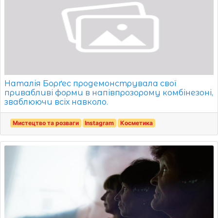
Наталія Борґес продемонструвала свої
привабливі форми в напівпрозорому комбінезоні,
зваблюючи всіх навколо.
Мистецтво та розваги
Instagram
Косметика