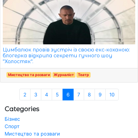
Цимбалюк провів зустріч із своєю екс-коханою:
блогерка відкрила секрети гучного шоу
"Холостяк".
Мистецтво та розваги
Журналіст
Театр
2
3
4
5
6
7
8
9
10
Categories
Бізнес
Спорт
Мистецтво та розваги