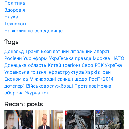
Політика
Здоров'я
Наука
Технології
Навколишнє середовище
Tags
Дональд Трамп
Безпілотний літальний апарат
Росіяни
Укрінформ
Українська правда
Москва
НАТО
Донецька область
Китай (регіон)
Євро
РБК-Україна
Українська гривня
Інфраструктура
Харків
Іран
Економіка
Міжнародні санкції щодо Росії (2014—
дотепер)
Військовослужбовці
Протиповітряна
оборона
Журналіст
Recent posts