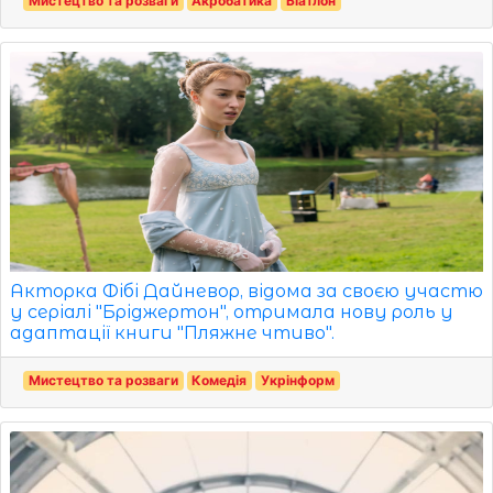
Мистецтво та розваги
Акробатика
Біатлон
Акторка Фібі Дайневор, відома за своєю участю
у серіалі "Бріджертон", отримала нову роль у
адаптації книги "Пляжне чтиво".
Мистецтво та розваги
Комедія
Укрінформ