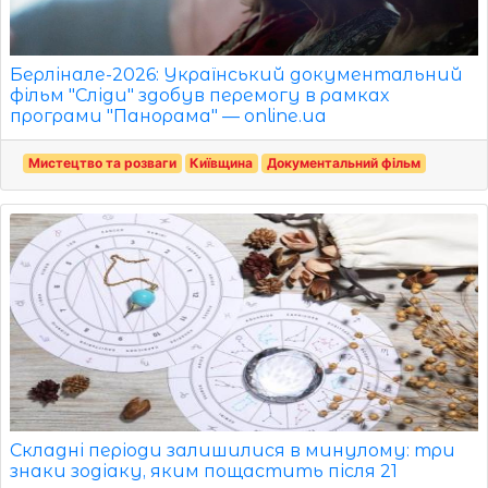
Берлінале-2026: Український документальний
фільм "Сліди" здобув перемогу в рамках
програми "Панорама" — online.ua
Мистецтво та розваги
Київщина
Документальний фільм
Складні періоди залишилися в минулому: три
знаки зодіаку, яким пощастить після 21