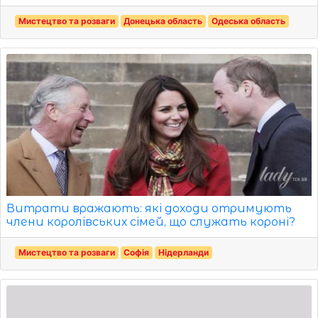
Мистецтво та розваги
Донецька область
Одеська область
Витрати вражають: які доходи отримують
члени королівських сімей, що служать короні?
Мистецтво та розваги
Софія
Нідерланди