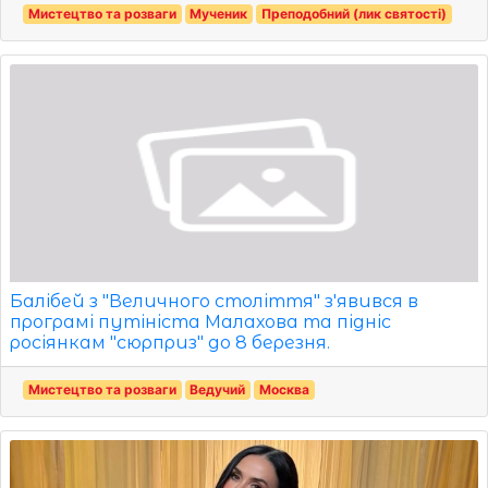
Мистецтво та розваги
Мученик
Преподобний (лик святості)
Балібей з "Величного століття" з'явився в
програмі путініста Малахова та підніс
росіянкам "сюрприз" до 8 березня.
Мистецтво та розваги
Ведучий
Москва