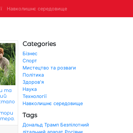
ї
Навколишнє середовище
Categories
Бізнес
Спорт
Мистецтво та розваги
Політика
Здоров'я
Наука
ни та
Технології
кий
 стало
Навколишнє середовище
ктори
Tags
ттера.
Дональд Трамп
Безпілотний
літальний апарат
Росіяни