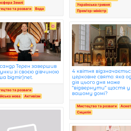
осфера Землі
Українська гривня
ецтво та розваги
Вода
Прем'єр-міністр
сандр Терен завершив
4 квітня відзначаєтьс
унки зі своєю дівчиною
церковне свято: яка о
ша bigmir)net.
дія цього дня може
"відвернути" щастя у
ецтво та розваги
вашому домі?
ійська мова
Активізм
Мистецтво та розваги
Аске
Сицилія