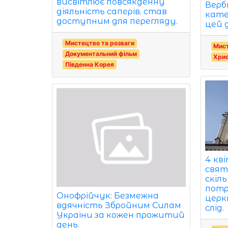
висвітлює повсякденну
Вербн
діяльність саперів, став
кате
доступним для перегляду.
цей 
Мистецтво та розваги
Мист
Документальний фільм
Хри
Південна Корея
4 кв
свят
скіль
потр
Онофрійчук: Безмежна
церк
вдячність Збройним Силам
слід.
України за кожен прожитий
день.