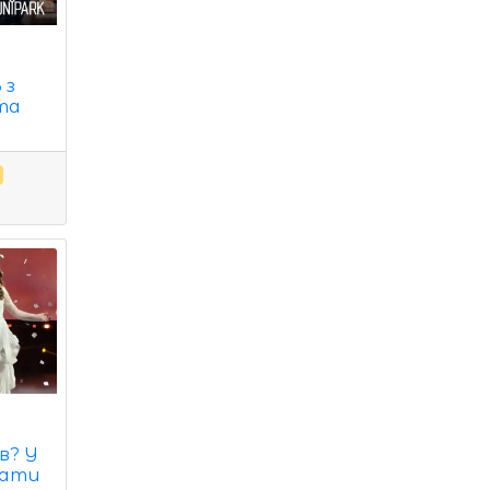
 з
та
и
в? У
бати