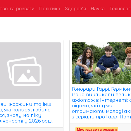
тво та розваги
Політика
Здоров'я
Наука
Технологі
Гонорари Гаррі, Герміо
Рона викликали вели
ажіотаж в Інтернеті:
ви, жоржини та інші:
відомо, які суми
и, які колись любила
отримають молоді а
я, знову на піку
з серіалу про Гаррі По
лярності у 2026 році.
Мистецтво та розваги