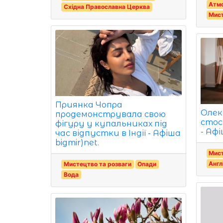
Атм
Східна Православна Церква
Мист
Приянка Чопра
Олек
продемонструвала свою
стос
фігуру у купальниках під
- Афі
час відпустки в Індії - Афіша
bigmir)net.
Мист
Англ
Мистецтво та розваги
Опади
Вода