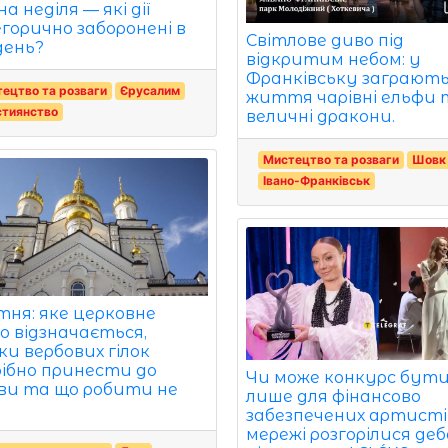
а неділя — які дії
горично заборонені в
Світлове диво під
день?
відкритим небом: у
Франківську заграють
ецтво та розваги
Єрусалим
життя чарівні ельфи 
стиянство
величні дракони.
Мистецтво та розваги
Шовк
Івано-Франківськ
ітня: яке церковне
о відзначається,
ки вербових гілок
ібно принести до
Чи може конкурс бут
ви та що робити не
лише для фінансово
забезпечених артисті
мережі розгорілися де