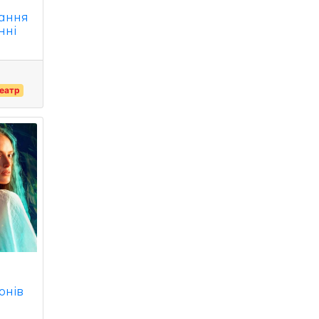
ання
нні
еатр
онів