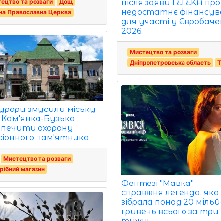
ецтво та розваги
Дощ
після заяви LELÉKA про
недостатнє фінансув
на Православна Церква
для участі у Євробаче
2026.
Мистецтво та розваги
Дніпропетровська область
Т
урори змусили міську
 Кам'янка-Бузька
зпечити охорону
сіонного пам'ятника.
Мистецтво та розваги
рібний магазин
Фентезі "Мавка" —
справжня легенда, яка
зібрала понад 20 мільй
гривень всього за три
тижні.