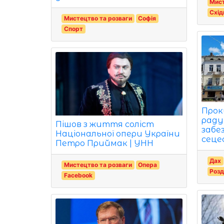
Мист
Схід
Мистецтво та розваги
Софія
Спорт
Прок
раду
Пішов з життя соліст
забе
Національної опери України
сеце
Петро Приймак | УНН
Дах
Мистецтво та розваги
Опера
Розд
Facebook