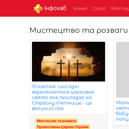
Інфохаб
Бізнес
Спорт
Мистец
Мистецтво та розваги
10 квітня: сьогодні
відзначається церковне
свято, яке припадає на
Маль
Страсну п'ятницю - це
квіт
великий гріх.
бабус
попу
Мистецтво та розваги
Православна Церква України