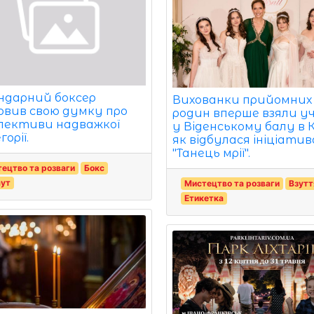
ндарний боксер
Вихованки прийомних
овив свою думку про
родин вперше взяли у
пективи надважкої
у Віденському балу в К
орії.
як відбулася ініціатив
"Танець мрії".
ецтво та розваги
Бокс
аут
Мистецтво та розваги
Взутт
Етикетка