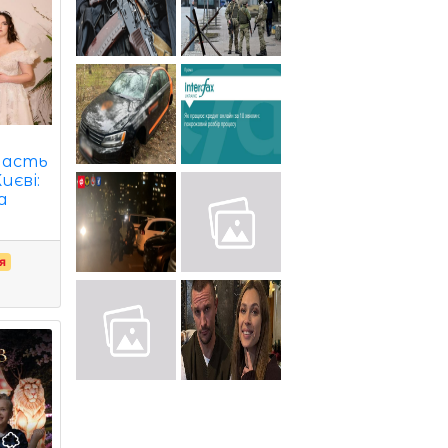
часть
иєві:
а
я