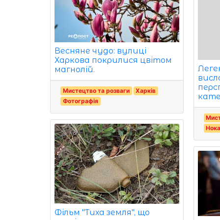
Весняне чудо: вулиці
Харкова покрилися цвітом
Леге
магнолій.
висл
перс
Мистецтво та розваги
Харків
катег
Фотографія
Мист
Нок
Фільм "Тиха земля", що