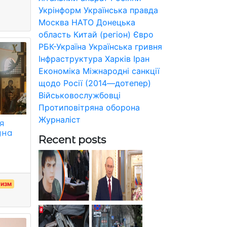
Укрінформ
Українська правда
Москва
НАТО
Донецька
область
Китай (регіон)
Євро
РБК-Україна
Українська гривня
Інфраструктура
Харків
Іран
Економіка
Міжнародні санкції
щодо Росії (2014—дотепер)
Військовослужбовці
Протиповітряна оборона
Журналіст
я
дна
Recent posts
тизм