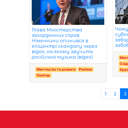
Чому
Глава Міністерства
субот
закордонних справ
забо
Німеччини опинився в
забо
епіцентрі скандалу через
відео, на якому звучить
російська музика (відео)
Мист
Схід
Мистецтво та розваги
Росіяни
Єру
Політик
1
2
3