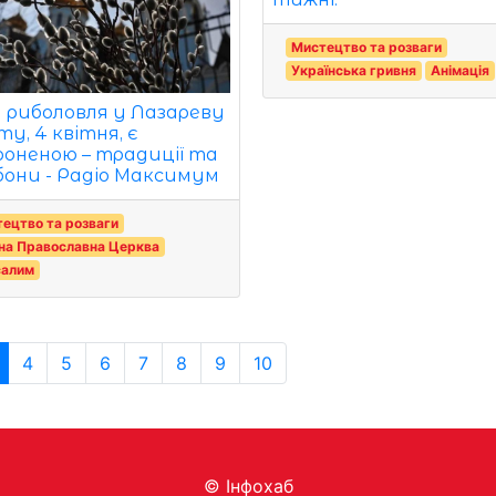
Мистецтво та розваги
Українська гривня
Анімація
 риболовля у Лазареву
у, 4 квітня, є
роненою – традиції та
бони - Радіо Максимум
ецтво та розваги
на Православна Церква
салим
4
5
6
7
8
9
10
© Інфохаб