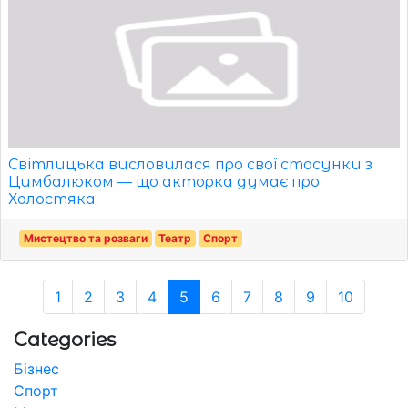
Світлицька висловилася про свої стосунки з
Цимбалюком — що акторка думає про
Холостяка.
Мистецтво та розваги
Театр
Спорт
1
2
3
4
5
6
7
8
9
10
Categories
Бізнес
Спорт