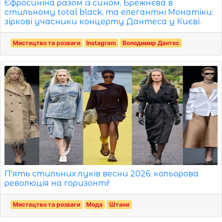
Єфросиніна разом із сином, Брежнєва в
стильному total black, та елегантні Монатіки:
зіркові учасники концерту Дантеса у Києві.
Мистецтво та розваги
Instagram
Володимир Дантес
П'ять стильних луків весни 2026: кольорова
революція на горизонті!
Мистецтво та розваги
Мода
Штани