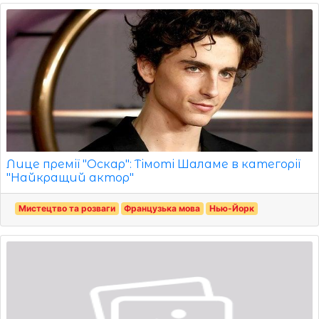
Лице премії "Оскар": Тімоті Шаламе в категорії
"Найкращий актор"
Мистецтво та розваги
Французька мова
Нью-Йорк