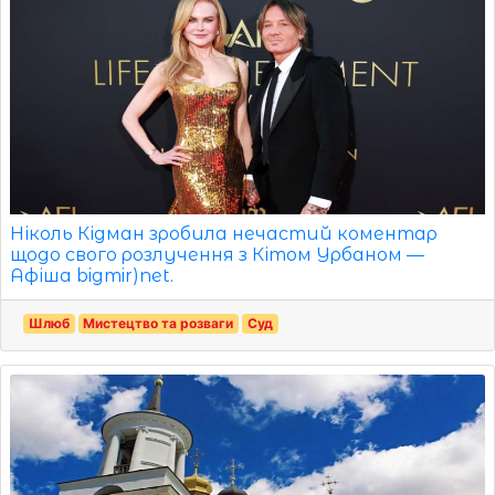
Ніколь Кідман зробила нечастий коментар
щодо свого розлучення з Кітом Урбаном —
Афіша bigmir)net.
Шлюб
Мистецтво та розваги
Суд