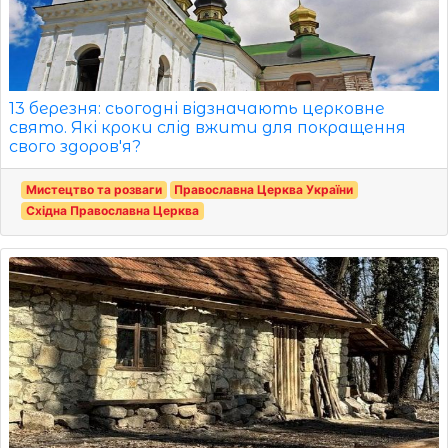
13 березня: сьогодні відзначають церковне
свято. Які кроки слід вжити для покращення
свого здоров'я?
Мистецтво та розваги
Православна Церква України
Східна Православна Церква