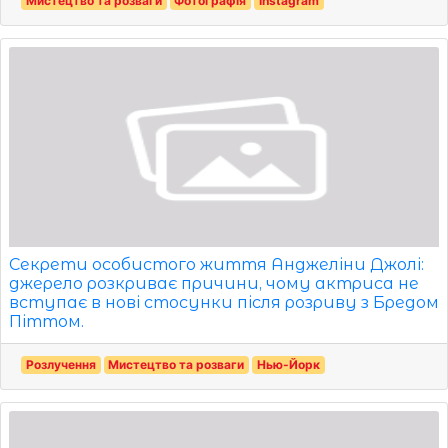
Мистецтво та розваги
Фотографія
Instagram
Секрети особистого життя Анджеліни Джолі:
джерело розкриває причини, чому актриса не
вступає в нові стосунки після розриву з Бредом
Піттом.
Розлучення
Мистецтво та розваги
Нью-Йорк