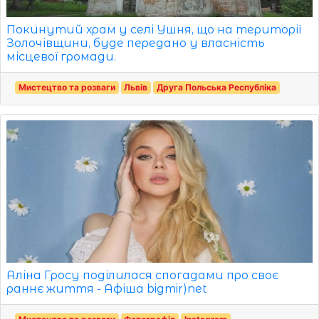
Покинутий храм у селі Ушня, що на території
Золочівщини, буде передано у власність
місцевої громади.
Мистецтво та розваги
Львів
Друга Польська Республіка
Аліна Гросу поділилася спогадами про своє
раннє життя - Афіша bigmir)net