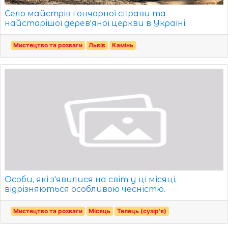
Село майстрів гончарної справи та
найстарішої дерев'яної церкви в Україні.
Мистецтво та розваги
Львів
Камінь
Особи, які з'явилися на світ у ці місяці,
відрізняються особливою чесністю.
Мистецтво та розваги
Місяць
Телець (сузір'я)