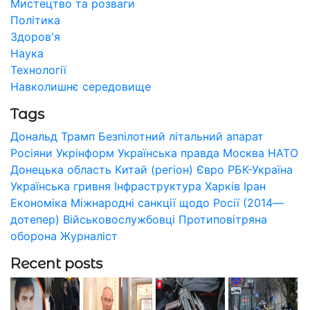
Мистецтво та розваги
Політика
Здоров'я
Наука
Технології
Навколишнє середовище
Tags
Дональд Трамп
Безпілотний літальний апарат
Росіяни
Укрінформ
Українська правда
Москва
НАТО
Донецька область
Китай (регіон)
Євро
РБК-Україна
Українська гривня
Інфраструктура
Харків
Іран
Економіка
Міжнародні санкції щодо Росії (2014—
дотепер)
Військовослужбовці
Протиповітряна
оборона
Журналіст
Recent posts