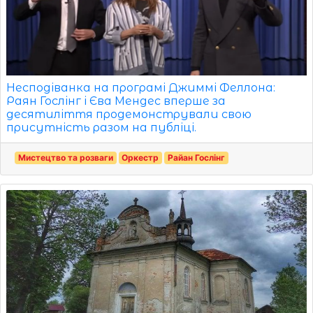
Несподіванка на програмі Джиммі Феллона:
Раян Гослінг і Єва Мендес вперше за
десятиліття продемонстрували свою
присутність разом на публіці.
Мистецтво та розваги
Оркестр
Райан Гослінг