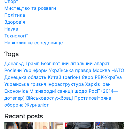
Спорт
Мистецтво та розваги
Політика
Здоров'я
Наука
Технології
Навколишнє середовище
Tags
Дональд Трамп
Безпілотний літальний апарат
Росіяни
Укрінформ
Українська правда
Москва
НАТО
Донецька область
Китай (регіон)
Євро
РБК-Україна
Українська гривня
Інфраструктура
Харків
Іран
Економіка
Міжнародні санкції щодо Росії (2014—
дотепер)
Військовослужбовці
Протиповітряна
оборона
Журналіст
Recent posts