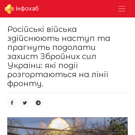
Інфохаб
Російські війська
здійснюють наступ та
прагнуть подолати
захист Збройних сил
України: які події
розгортаються на лінії
фронту.