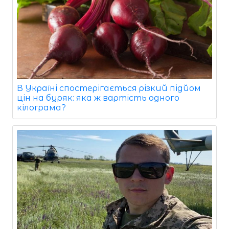
В Україні спостерігається різкий підйом
цін на буряк: яка ж вартість одного
кілограма?