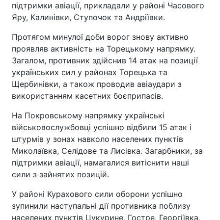
підтримки авіації, прикладали у районі Часового
Яру, Калинівки, Ступочок та Андріївки.
Протягом минулої доби ворог знову активно
проявляв активність на Торецькому напрямку.
Загалом, противник здійснив 14 атак на позиції
українських сил у районах Торецька та
Щербинівки, а також проводив авіаудари з
використанням касетних боєприпасів.
На Покровському напрямку українські
військовослужбовці успішно відбили 15 атак і
штурмів у зонах навколо населених пунктів
Миколаївка, Селідове та Лисівка. Загарбники, за
підтримки авіації, намагалися витіснити наші
сили з зайнятих позицій.
У районі Курахового сили оборони успішно
зупинили наступальні дії противника поблизу
населених пунктів Цукурине, Гостре, Георгіївка,