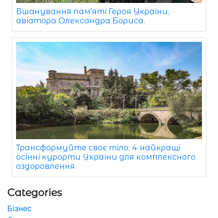
Вшанування пам'яті Героя України,
авіатора Олександра Бориса.
Трансформуйте своє тіло: 4 найкращі
осінні курорти України для комплексного
оздоровлення
Categories
Бізнес