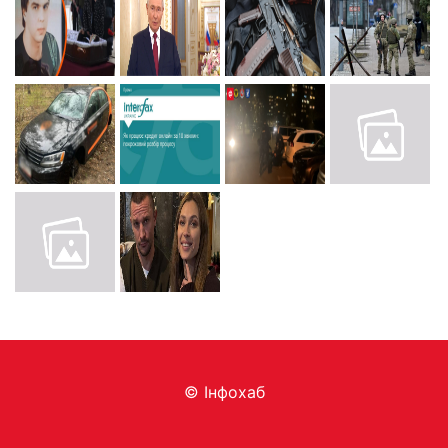
© Інфохаб