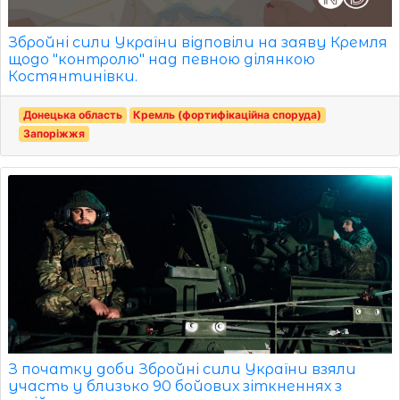
Збройні сили України відповіли на заяву Кремля
щодо "контролю" над певною ділянкою
Костянтинівки.
Донецька область
Кремль (фортифікаційна споруда)
Запоріжжя
З початку доби Збройні сили України взяли
участь у близько 90 бойових зіткненнях з