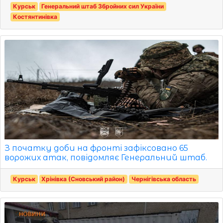
Курськ
Генеральний штаб Збройних сил України
Костянтинівка
З початку доби на фронті зафіксовано 65
ворожих атак, повідомляє Генеральний штаб.
Курськ
Хрінівка (Сновський район)
Чернігівська область