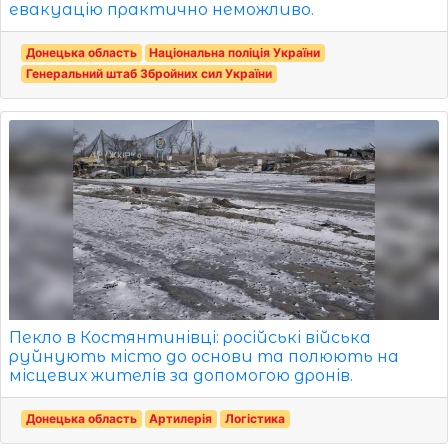
евакуацію практично неможливо.
Донецька область
Національна поліція України
Генеральний штаб Збройних сил України
Пекло в Костянтинівці: російські війська
руйнують місто до основи та полюють на
місцевих жителів за допомогою дронів.
Донецька область
Артилерія
Логістика