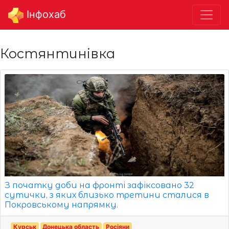
Інфохаб
Костянтинівка
З початку доби на фронті зафіксовано 32
сутички, з яких близько третини сталися в
Покровському напрямку.
Курськ
Донецька область
Росіяни