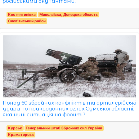
російськими окупантами.
Костянтинівка
Миколаївка, Донецька область
Слов'янський район
Понад 60 збройних конфліктів та артилерійські
удари по прикордонних селах Сумської області:
яка нині ситуація на фронті?
Курськ
Генеральний штаб Збройних сил України
Краматорськ