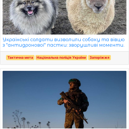
Українські солдати визволили собаку та вівцю
з "антидронової" пастки: зворушливі моменти.
Тактична мета
Національна поліція України
Запоріжжя