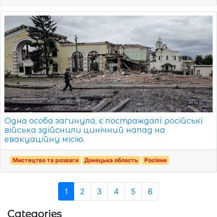
Одна особа загинула, є постраждалі: російські
війська здійснили цинічний напад на
евакуаційну місію.
Мистецтво та розваги
Донецька область
Росіяни
1
2
3
4
5
6
Categories