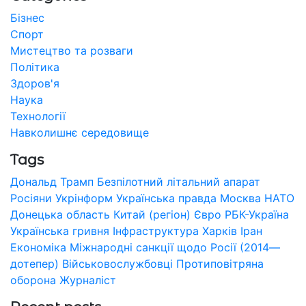
Бізнес
Спорт
Мистецтво та розваги
Політика
Здоров'я
Наука
Технології
Навколишнє середовище
Tags
Дональд Трамп
Безпілотний літальний апарат
Росіяни
Укрінформ
Українська правда
Москва
НАТО
Донецька область
Китай (регіон)
Євро
РБК-Україна
Українська гривня
Інфраструктура
Харків
Іран
Економіка
Міжнародні санкції щодо Росії (2014—
дотепер)
Військовослужбовці
Протиповітряна
оборона
Журналіст