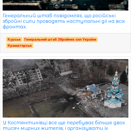
Генеральний штаб повідомляє, що російські
збройні сили проводять наступальні дії на всіх
фронтах.
Курськ
Генеральний штаб Збройних сил України
Краматорськ
У Костянтинівці все ще перебуває більше двох
тисяч мирних жителів, і організувати їх