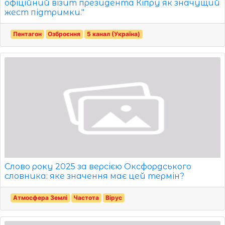
офіційний візит президента Кіпру як значущий
жест підтримки."
Пентагон
Озброєння
5 канал (Україна)
Слово року 2025 за версією Оксфордського
словника: яке значення має цей термін?
Атмосфера Землі
Частота
Вірус