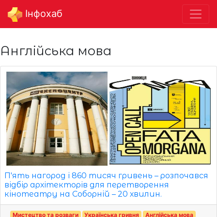
Інфохаб
Англійська мова
П'ять нагород і 860 тисяч гривень – розпочався
відбір архітекторів для перетворення
кінотеатру на Соборній – 20 хвилин.
Мистецтво та розваги
Українська гривня
Англійська мова