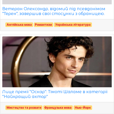
Ветеран Олександр, відомий під псевдонімом
"Терен", завершив свої стосунки з обраницею.
Англійська мова
Романтизм
Українська література
Лице премії "Оскар": Тімоті Шаламе в категорії
"Найкращий актор"
Мистецтво та розваги
Французька мова
Нью-Йорк