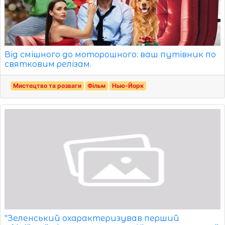
Від смішного до моторошного: ваш путівник по
святковим релізам.
Мистецтво та розваги
Фільм
Нью-Йорк
"Зеленський охарактеризував перший