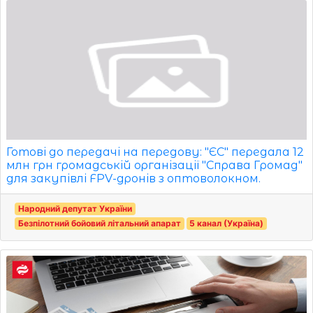
Готові до передачі на передову: "ЄС" передала 12
млн грн громадській організації "Справа Громад"
для закупівлі FPV-дронів з оптоволокном.
Народний депутат України
Безпілотний бойовий літальний апарат
5 канал (Україна)