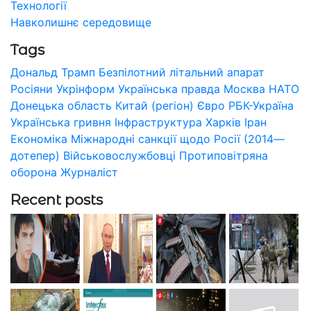
Технології
Навколишнє середовище
Tags
Дональд Трамп
Безпілотний літальний апарат
Росіяни
Укрінформ
Українська правда
Москва
НАТО
Донецька область
Китай (регіон)
Євро
РБК-Україна
Українська гривня
Інфраструктура
Харків
Іран
Економіка
Міжнародні санкції щодо Росії (2014—
дотепер)
Військовослужбовці
Протиповітряна
оборона
Журналіст
Recent posts