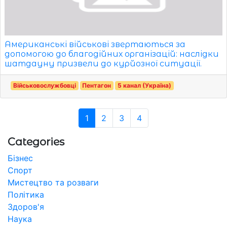
Американські військові звертаються за
допомогою до благодійних організацій: наслідки
шатдауну призвели до курйозної ситуації.
Військовослужбовці
Пентагон
5 канал (Україна)
1
2
3
4
Categories
Бізнес
Спорт
Мистецтво та розваги
Політика
Здоров'я
Наука