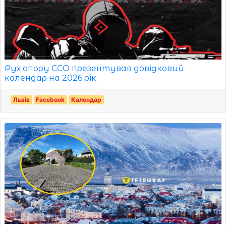
Рух опору ССО презентував довідковий
календар на 2026 рік.
Львів
Facebook
Календар