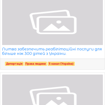
Литва забезпечить реабілітаційні послуги для
більше ніж 300 дітей з України.
Депортація
Права людини
5 канал (Україна)