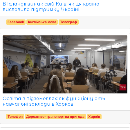
В Ісландії виник свій Київ: як ця країна
висловила підтримку Україні
Facebook
Англійська мова
Телеграф
Освіта в підземеллях: як функціонують
навчальні заклади в Харкові
Телефон
Дорожньо-транспортна пригода
Харків