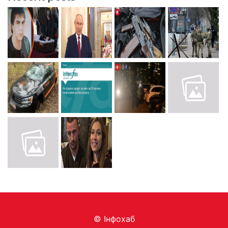
© Інфохаб