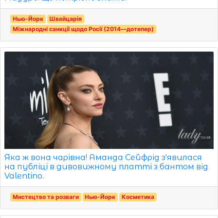
Нью-Йорк
Швейцарія
Міжнародні санкції щодо Росії (2014—дотепер)
Яка ж вона чарівна! Аманда Сейфрід з'явилася
на публіці в дивовижному платті з бантом від
Valentino.
Мистецтво та розваги
Нью-Йорк
Косметика