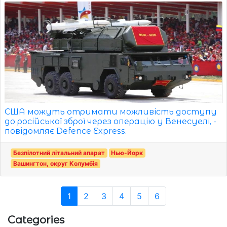
США можуть отримати можливість доступу
до російської зброї через операцію у Венесуелі, -
повідомляє Defence Express.
Безпілотний літальний апарат
Нью-Йорк
Вашингтон, округ Колумбія
1
2
3
4
5
6
Categories