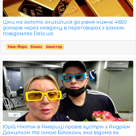
Ціни на золото знизилися до рівня нижче 4650
доларів через невдачу в переговорах з Іраном,
повідомляє Delo.ua.
Нью-Йорк
Бізнес
Інвестор
Юрій Нікітін в Америці провів зустріч з Андрієм
Данилком та Інною Білоконь, яка відома як