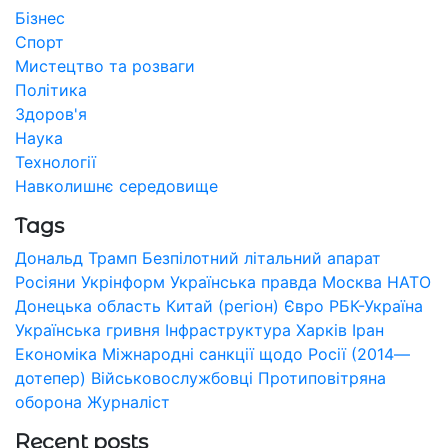
Бізнес
Спорт
Мистецтво та розваги
Політика
Здоров'я
Наука
Технології
Навколишнє середовище
Tags
Дональд Трамп
Безпілотний літальний апарат
Росіяни
Укрінформ
Українська правда
Москва
НАТО
Донецька область
Китай (регіон)
Євро
РБК-Україна
Українська гривня
Інфраструктура
Харків
Іран
Економіка
Міжнародні санкції щодо Росії (2014—
дотепер)
Військовослужбовці
Протиповітряна
оборона
Журналіст
Recent posts