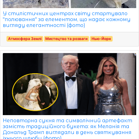
У стилістичних центрах світу стартувало
"полювання" за елементом, що надає кожному
вигляду елегантності (фото)
Атмосфера Землі
Мистецтво та розваги
Нью-Йорк
Неповторна сукня та символічний артефакт
замість традиційного букета: як Меланія та
Дональд Трамп виглядали в день святкування
їхнього шлюбу (фото)