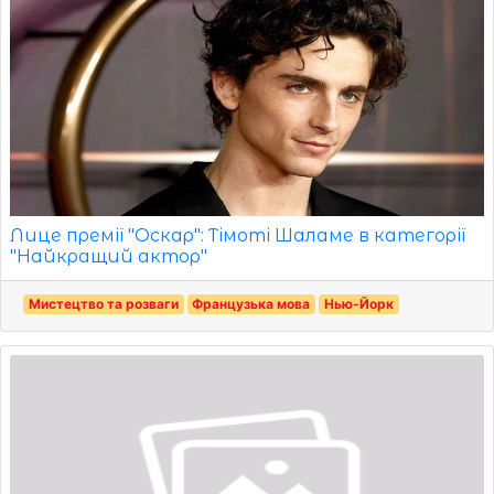
Лице премії "Оскар": Тімоті Шаламе в категорії
"Найкращий актор"
Мистецтво та розваги
Французька мова
Нью-Йорк