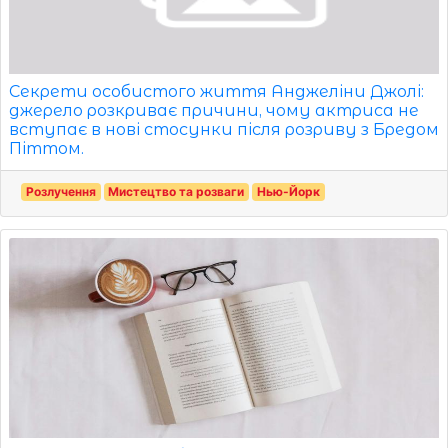
Секрети особистого життя Анджеліни Джолі:
джерело розкриває причини, чому актриса не
вступає в нові стосунки після розриву з Бредом
Піттом.
Розлучення
Мистецтво та розваги
Нью-Йорк