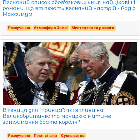
Весняний список обов'язкових книг: найцікавіші
романи, що втілюють весняний настрій - Радіо
Максимум.
Розлучення
Атмосфера Землі
Мистецтво та розваги
В'язниця для "принца": які впливи на
Великобританію та монархію матиме
затримання брата короля?
Розлучення
Пілот літака
Суспільство