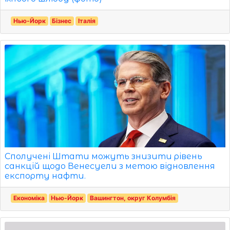
Нью-Йорк
Бізнес
Італія
Сполучені Штати можуть знизити рівень
санкцій щодо Венесуели з метою відновлення
експорту нафти.
Економіка
Нью-Йорк
Вашингтон, округ Колумбія