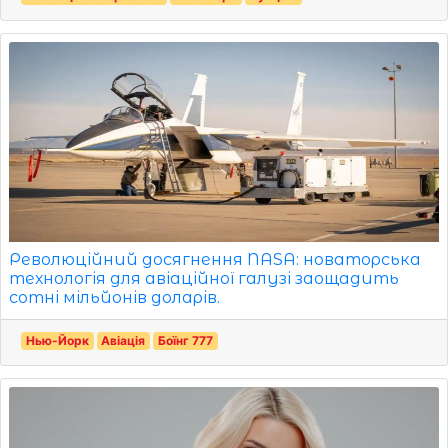
Революційний досягнення NASA: новаторська
технологія для авіаційної галузі заощадить
сотні мільйонів доларів.
Нью-Йорк
Авіація
Боїнг 777