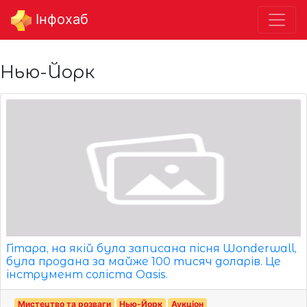
Інфохаб
Нью-Йорк
Гітара, на якій була записана пісня Wonderwall,
була продана за майже 100 тисяч доларів. Це
інструмент соліста Oasis.
Мистецтво та розваги
Нью-Йорк
Аукціон