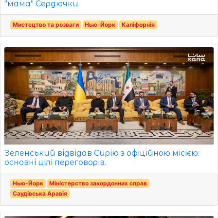
"мама" Сердючки.
Мистецтво та розваги
Нью-Йорк
Каліфорнія
Зеленський відвідав Сирію з офіційною місією:
основні цілі переговорів.
Нью-Йорк
Міністерство закордонних справ
Саудівська Аравія