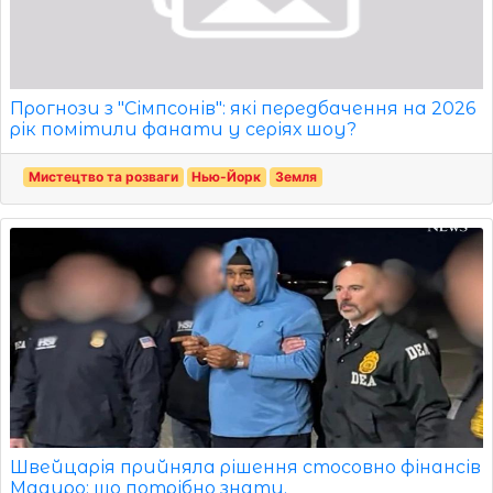
Прогнози з "Сімпсонів": які передбачення на 2026
рік помітили фанати у серіях шоу?
Мистецтво та розваги
Нью-Йорк
Земля
Швейцарія прийняла рішення стосовно фінансів
Мадуро: що потрібно знати.