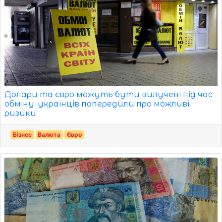
Долари та євро можуть бути вилучені під час
обміну: українців попередили про можливі
ризики.
Бізнес
Валюта
Євро