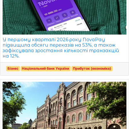
У першому кварталі 2026 року NovaPay
підвищила обсяги переказів на 53%, а також
зафіксувала зростання кількості транзакцій
на 12%.
Бізнес
Національний банк України
Прибуток (економіка)