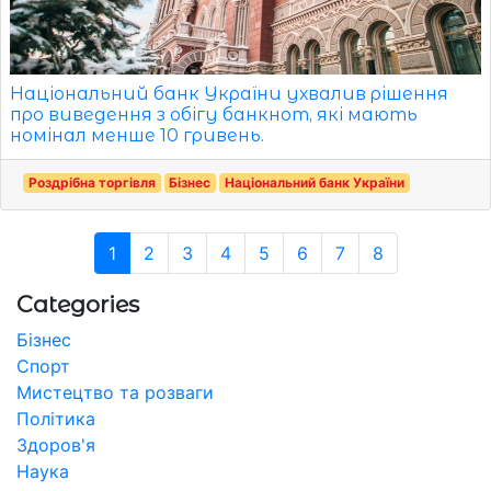
Національний банк України ухвалив рішення
про виведення з обігу банкнот, які мають
номінал менше 10 гривень.
Роздрібна торгівля
Бізнес
Національний банк України
1
2
3
4
5
6
7
8
Categories
Бізнес
Спорт
Мистецтво та розваги
Політика
Здоров'я
Наука