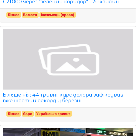
€21 000 через "зелений коридор" - 20 хвилин.
Бізнес
Валюта
Іноземець (право)
Більше ніж 44 гривні: курс долара зафіксував
вже шостий рекорд у березні.
Бізнес
Євро
Українська гривня