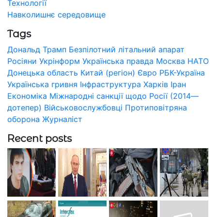
Технології
Навколишнє середовище
Tags
Дональд Трамп
Безпілотний літальний апарат
Росіяни
Укрінформ
Українська правда
Москва
НАТО
Донецька область
Китай (регіон)
Євро
РБК-Україна
Українська гривня
Інфраструктура
Харків
Іран
Економіка
Міжнародні санкції щодо Росії (2014—
дотепер)
Військовослужбовці
Протиповітряна
оборона
Журналіст
Recent posts