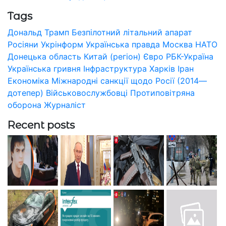
Tags
Дональд Трамп
Безпілотний літальний апарат
Росіяни
Укрінформ
Українська правда
Москва
НАТО
Донецька область
Китай (регіон)
Євро
РБК-Україна
Українська гривня
Інфраструктура
Харків
Іран
Економіка
Міжнародні санкції щодо Росії (2014—
дотепер)
Військовослужбовці
Протиповітряна
оборона
Журналіст
Recent posts