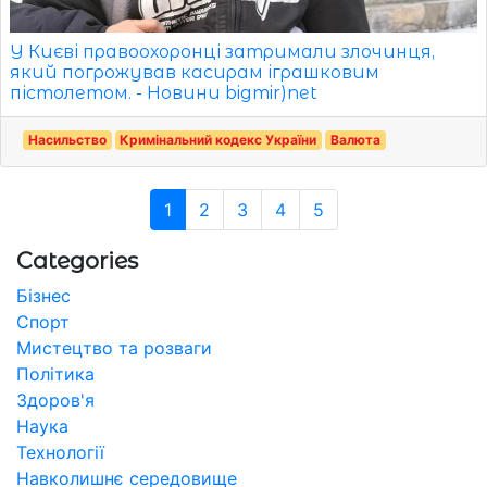
У Києві правоохоронці затримали злочинця,
який погрожував касирам іграшковим
пістолетом. - Новини bigmir)net
Насильство
Кримінальний кодекс України
Валюта
1
2
3
4
5
Categories
Бізнес
Спорт
Мистецтво та розваги
Політика
Здоров'я
Наука
Технології
Навколишнє середовище