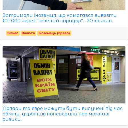
Затримали іноземця, що намагався вивезти
€21 000 через "зелений коридор" - 20 хвилин.
Бізнес
Валюта
Іноземець (право)
Долари та євро можуть бути вилучені під час
обміну: українців попередили про можливі
ризики.