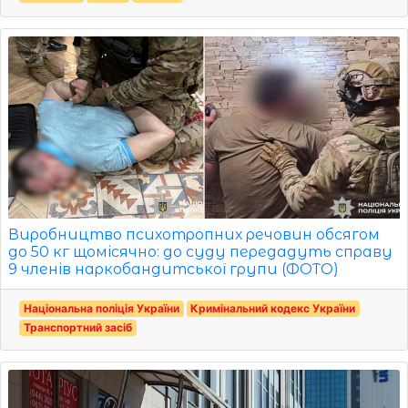
Виробництво психотропних речовин обсягом
до 50 кг щомісячно: до суду передадуть справу
9 членів наркобандитської групи (ФОТО)
Національна поліція України
Кримінальний кодекс України
Транспортний засіб