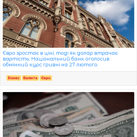
Євро зростає в ціні, тоді як долар втрачає
вартість: Національний банк оголосив
обмінний курс гривні на 27 лютого.
Бізнес
Валюта
Євро