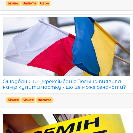
Бізнес
Валюта
Євро
Ощадбанк чи Укрексімбанк: Польща виявила
намір купити частку - що це може означати?
Бізнес
Бізнес
Валюта