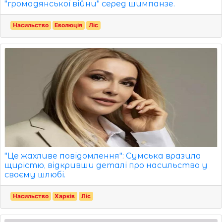
"громадянської війни" серед шимпанзе.
Насильство
Еволюція
Ліс
"Це жахливе повідомлення": Сумська вразила
щирістю, відкривши деталі про насильство у
своєму шлюбі.
Насильство
Харків
Ліс