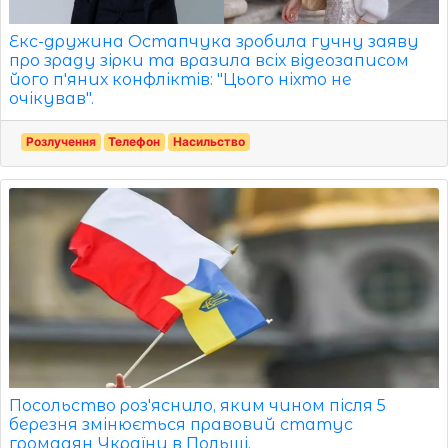
Екс-дружина Остапчука зробила гучну заяву
про зраду зірки та вразила всіх відеозаписом
його п'яних конфліктів: "Цього ніхто не
очікував".
Розлучення
Телефон
Насильство
Посольство роз'яснило, яким чином після 5
березня змінюється правовий статус
громадян України в Польщі.