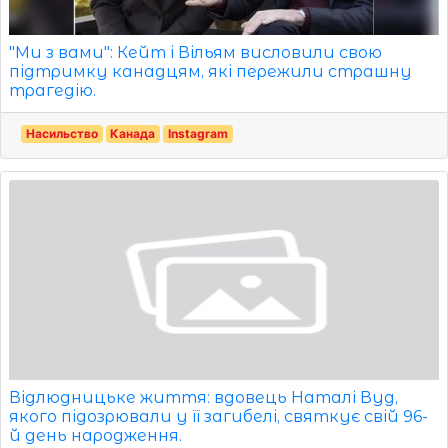
"Ми з вами": Кейт і Вільям висловили свою
підтримку канадцям, які пережили страшну
трагедію.
Насильство
Канада
Instagram
Відлюдницьке життя: вдовець Наталі Вуд,
якого підозрювали у її загибелі, святкує свій 96-
й день народження.