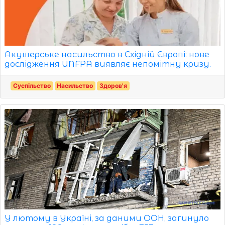
Акушерське насильство в Східній Європі: нове
дослідження UNFPA виявляє непомітну кризу.
Суспільство
Насильство
Здоров'я
У лютому в Україні, за даними ООН, загинуло