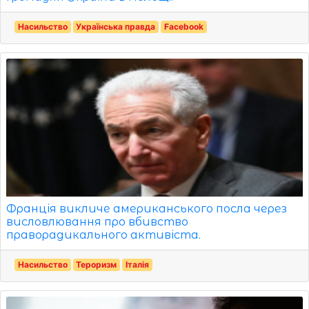
Насильство
Українська правда
Facebook
Франція викличе американського посла через
висловлювання про вбивство
праворадикального активіста.
Насильство
Тероризм
Італія