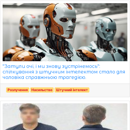
"Затули очі, і ми знову зустрінемось":
спілкування з штучним інтелектом стало для
чоловіка справжньою трагедією.
Розлучення
Насильство
Штучний інтелект