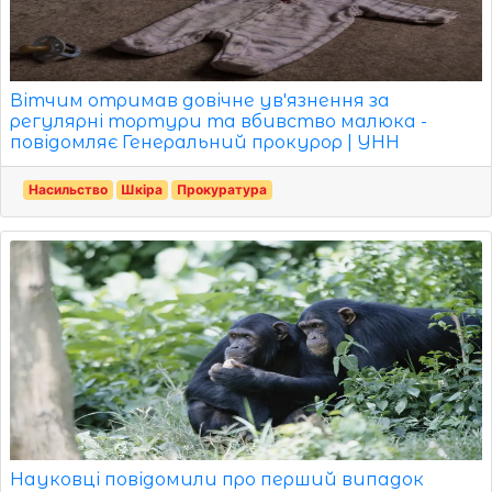
Вітчим отримав довічне ув'язнення за
регулярні тортури та вбивство малюка -
повідомляє Генеральний прокурор | УНН
Насильство
Шкіра
Прокуратура
Науковці повідомили про перший випадок