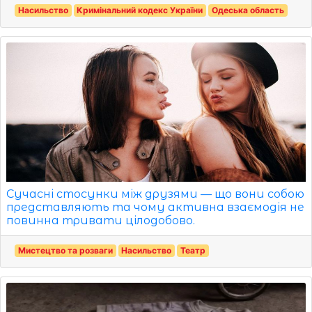
Насильство
Кримінальний кодекс України
Одеська область
Сучасні стосунки між друзями — що вони собою
представляють та чому активна взаємодія не
повинна тривати цілодобово.
Мистецтво та розваги
Насильство
Театр