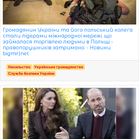
Громадянин України та його польський колега
стали лідерами міжнародної мережі, що
займалася торгівлею людьми в Польщі -
правопорушників затримано. - Новини
bigmir)net
Насильство
Українське громадянство
Служба безпеки України