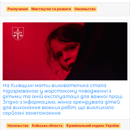
Розлучення
Мистецтво та розваги
Насильство
На Київщині мати-вихователька стала
підозрюваною у жорстокому поводженні з
дітьми та їхній експлуатації для важкої праці.
Згідно з інформацією, жінка орендувала дітей
для виконання важких робіт, що викликало
серйозні занепокоєння.
Насильство
Київська область
Кримінальний кодекс України