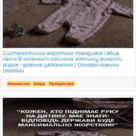
Систематично жорстоко поводився і вбив
свого 8-місячного пасинка: вітчиму винесли
вирок - довічне ув'язнення | Основні новини
України
Насильство
Шкіра
Прокуратура