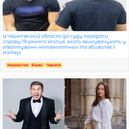
У Чернігівській області до суду передали
справу 19-річного хлопця, якого звинувачують у
зґвалтуванні неповнолітньої та вбивстві її
матері.
Насильство
Бізнес
Чернігів