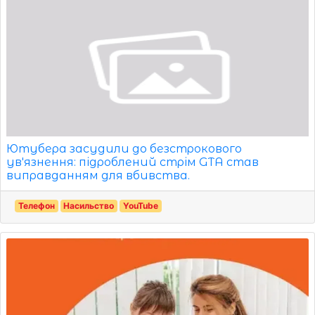
Ютубера засудили до безстрокового
ув'язнення: підроблений стрім GTA став
виправданням для вбивства.
Телефон
Насильство
YouTube