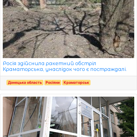
Росія здійснила ракетний обстріл
Краматорська, унаслідок чого є постраждалі.
Донецька область
Росіяни
Краматорськ