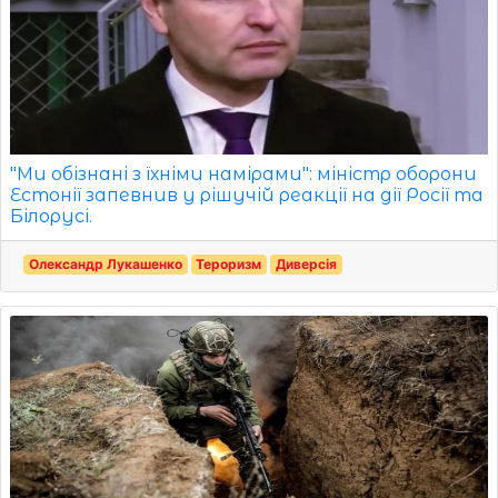
"Ми обізнані з їхніми намірами": міністр оборони
Естонії запевнив у рішучій реакції на дії Росії та
Білорусі.
Олександр Лукашенко
Тероризм
Диверсія