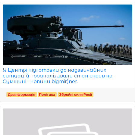
У Центрі підготовки до надзвичайних
ситуацій проаналізували стан справ на
Сумщині - новини bigmir)net.
Дезінформація
Політика
Збройні сили Росії