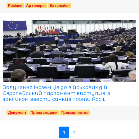
Росіяни
Артилерія
Батальйон
Залучення іноземців до військових дій:
Європейський парламент виступив із
закликом ввести санкції проти Росії.
Документ
Права людини
Громадянство
1
2