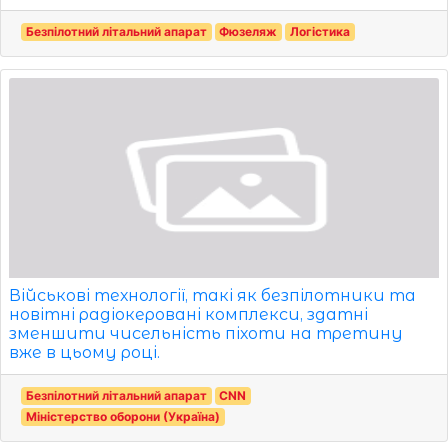
Безпілотний літальний апарат
Фюзеляж
Логістика
Військові технології, такі як безпілотники та
новітні радіокеровані комплекси, здатні
зменшити чисельність піхоти на третину
вже в цьому році.
Безпілотний літальний апарат
CNN
Міністерство оборони (Україна)