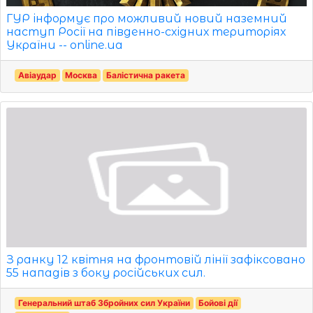
ГУР інформує про можливий новий наземний
наступ Росії на південно-східних територіях
України -- online.ua
Авіаудар
Москва
Балістична ракета
З ранку 12 квітня на фронтовій лінії зафіксовано
55 нападів з боку російських сил.
Генеральний штаб Збройних сил України
Бойові дії