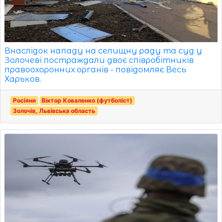
Внаслідок нападу на селищну раду та суд у
Золочеві постраждали двоє співробітників
правоохоронних органів - повідомляє Весь
Харьков.
Росіяни
Віктор Коваленко (футболіст)
Золочів, Львівська область