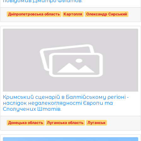
повідомив Дмитро Філатов.
Дніпропетровська область
Картопля
Олександр Сирський
Кримський сценарій в Балтійському регіоні -
наслідок недалекоглядності Європи та
Сполучених Штатів.
Донецька область
Луганська область
Луганськ