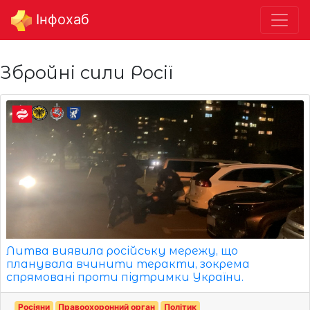
Інфохаб
Збройні сили Росії
Литва виявила російську мережу, що
планувала вчинити теракти, зокрема
спрямовані проти підтримки України.
Росіяни
Правоохоронний орган
Політик