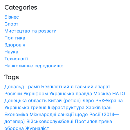
Categories
Бізнес
Спорт
Мистецтво та розваги
Політика
Здоров'я
Наука
Технології
Навколишнє середовище
Tags
Дональд Трамп
Безпілотний літальний апарат
Росіяни
Укрінформ
Українська правда
Москва
НАТО
Донецька область
Китай (регіон)
Євро
РБК-Україна
Українська гривня
Інфраструктура
Харків
Іран
Економіка
Міжнародні санкції щодо Росії (2014—
дотепер)
Військовослужбовці
Протиповітряна
оборона
Журналіст