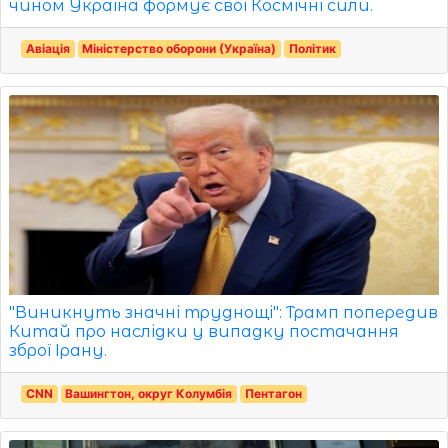
чином Україна формує свої Космічні сили.
Авіація
Міністерство оборони (Україна)
Політик
"Виникнуть значні труднощі": Трамп попередив
Китай про наслідки у випадку постачання
зброї Ірану.
CNN
Вашингтон, округ Колумбія
Пентагон