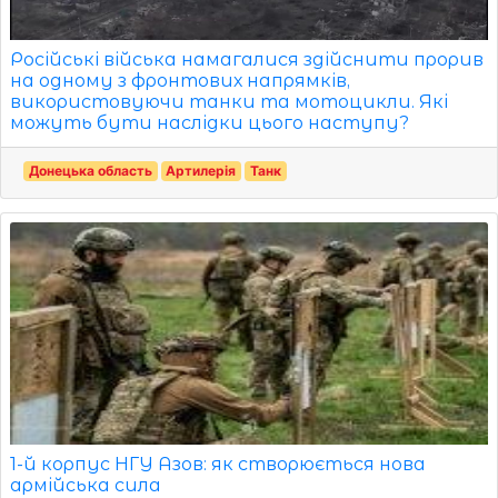
Російські війська намагалися здійснити прорив
на одному з фронтових напрямків,
використовуючи танки та мотоцикли. Які
можуть бути наслідки цього наступу?
Донецька область
Артилерія
Танк
1-й корпус НГУ Азов: як створюється нова
армійська сила