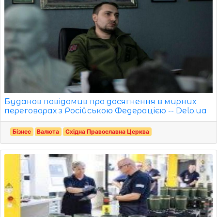
Буданов повідомив про досягнення в мирних
переговорах з Російською Федерацією -- Delo.ua
Бізнес
Валюта
Східна Православна Церква