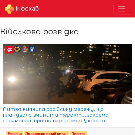
Інфохаб
Військова розвідка
Литва виявила російську мережу, що
планувала вчинити теракти, зокрема
спрямовані проти підтримки України.
Росіяни
Правоохоронний орган
Політик