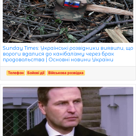
Sunday Times: Українські розвідники виявили, що
вороги вдалися до канібалізму через брак
продовольства | Основні новини України
Телефон
Бойові дії
Військова розвідка