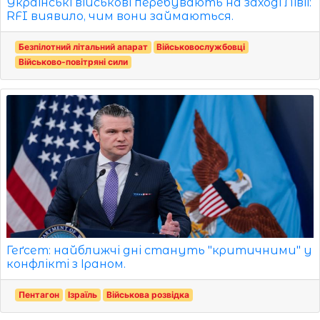
Українські військові перебувають на заході Лівії:
RFI виявило, чим вони займаються.
Безпілотний літальний апарат
Військовослужбовці
Військово-повітряні сили
Геґсет: найближчі дні стануть "критичними" у
конфлікті з Іраном.
Пентагон
Ізраїль
Військова розвідка