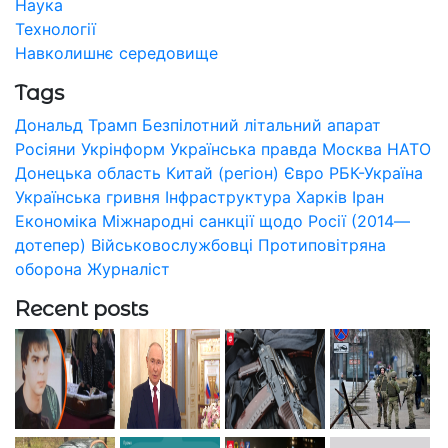
Наука
Технології
Навколишнє середовище
Tags
Дональд Трамп
Безпілотний літальний апарат
Росіяни
Укрінформ
Українська правда
Москва
НАТО
Донецька область
Китай (регіон)
Євро
РБК-Україна
Українська гривня
Інфраструктура
Харків
Іран
Економіка
Міжнародні санкції щодо Росії (2014—
дотепер)
Військовослужбовці
Протиповітряна
оборона
Журналіст
Recent posts