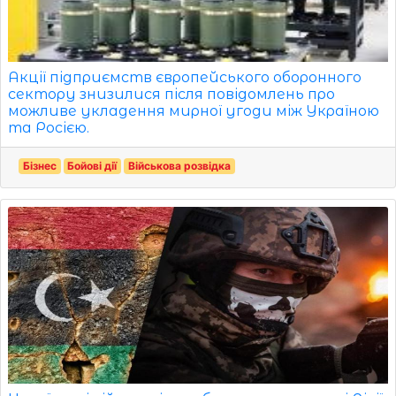
Акції підприємств європейського оборонного
сектору знизилися після повідомлень про
можливе укладення мирної угоди між Україною
та Росією.
Бізнес
Бойові дії
Військова розвідка