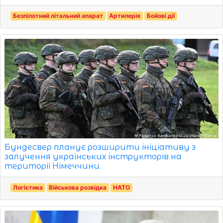
Безпілотний літальний апарат
Артилерія
Бойові дії
Бундесвер планує розширити ініціативу з
залучення українських інструкторів на
території Німеччини.
Логістика
Військова розвідка
НАТО