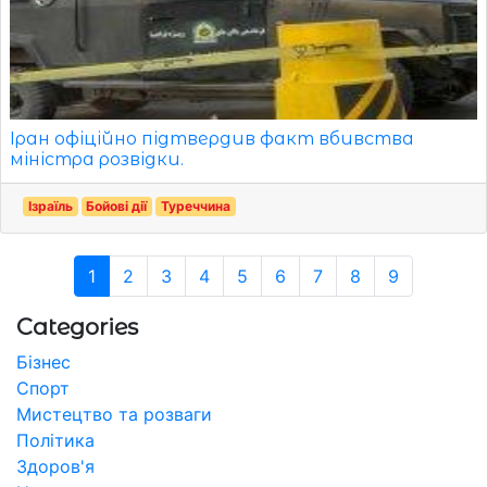
Іран офіційно підтвердив факт вбивства
міністра розвідки.
Ізраїль
Бойові дії
Туреччина
1
2
3
4
5
6
7
8
9
Categories
Бізнес
Спорт
Мистецтво та розваги
Політика
Здоров'я