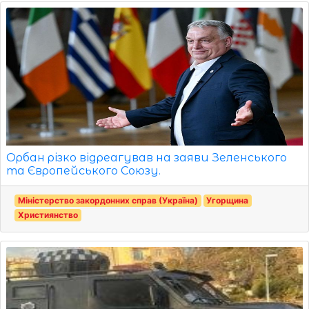
Орбан різко відреагував на заяви Зеленського
та Європейського Союзу.
Міністерство закордонних справ (Україна)
Угорщина
Християнство