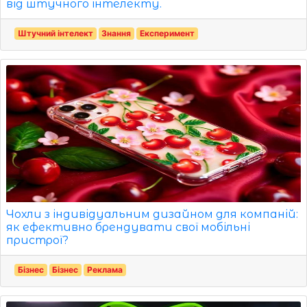
від штучного інтелекту.
Штучний інтелект
Знання
Експеримент
Чохли з індивідуальним дизайном для компаній:
як ефективно брендувати свої мобільні
пристрої?
Бізнес
Бізнес
Реклама