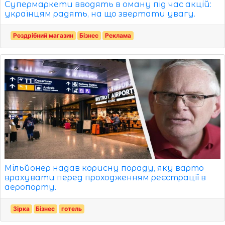
Супермаркети вводять в оману під час акцій:
українцям радять, на що звертати увагу.
Роздрібний магазин
Бізнес
Реклама
Мільйонер надав корисну пораду, яку варто
врахувати перед проходженням реєстрації в
аеропорту.
Зірка
Бізнес
готель