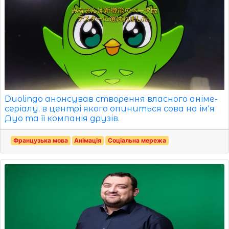
Duolingo анонсував створення власного аніме-
серіалу, в центрі якого опиниться сова на ім'я
Дуо та її компанія друзів.
Французька мова
Анімація
Соціальна мережа