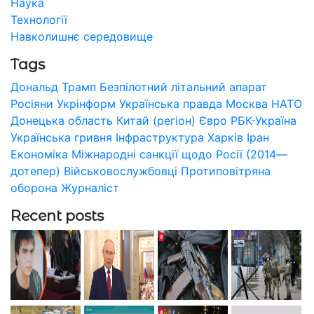
Наука
Технології
Навколишнє середовище
Tags
Дональд Трамп
Безпілотний літальний апарат
Росіяни
Укрінформ
Українська правда
Москва
НАТО
Донецька область
Китай (регіон)
Євро
РБК-Україна
Українська гривня
Інфраструктура
Харків
Іран
Економіка
Міжнародні санкції щодо Росії (2014—
дотепер)
Військовослужбовці
Протиповітряна
оборона
Журналіст
Recent posts