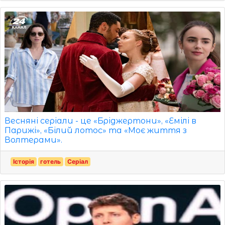
Весняні серіали - це «Бріджертони», «Емілі в
Парижі», «Білий лотос» та «Моє життя з
Волтерами».
Історія
готель
Серіал