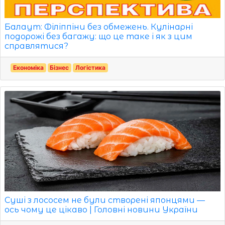
Балаут: Філіппіни без обмежень. Кулінарні
подорожі без багажу: що це таке і як з цим
справлятися?
Економіка
Бізнес
Логістика
Суші з лососем не були створені японцями —
ось чому це цікаво | Головні новини України