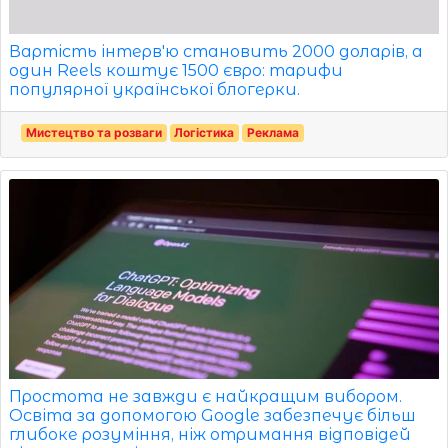
Вартість інтерв'ю становить 2000 доларів, а
один Reels коштує 1500 євро: тарифи
популярної української блогерки.
Мистецтво та розваги
Логістика
Реклама
Простота не завжди є найкращим вибором.
Освіта за допомогою Google забезпечує більш
глибоке розуміння, ніж отримання відповідей