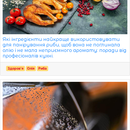
Які інгредієнти найкраще використовувати
для панірування риби, щоб вона не поглинала
олію і не мала неприємного аромату: поради від
професіоналів кухні.
Здоров'я
Олія
Риба