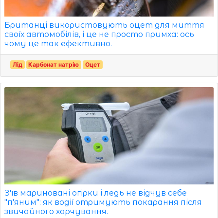
Британці використовують оцет для миття
своїх автомобілів, і це не просто примха: ось
чому це так ефективно.
Лід
Карбонат натрію
Оцет
З'їв мариновані огірки і ледь не відчув себе
"п'яним": як водії отримують покарання після
звичайного харчування.