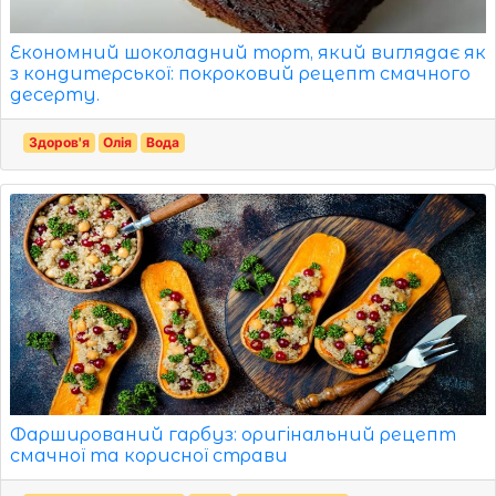
Економний шоколадний торт, який виглядає як
з кондитерської: покроковий рецепт смачного
десерту.
Здоров'я
Олія
Вода
Фарширований гарбуз: оригінальний рецепт
смачної та корисної страви