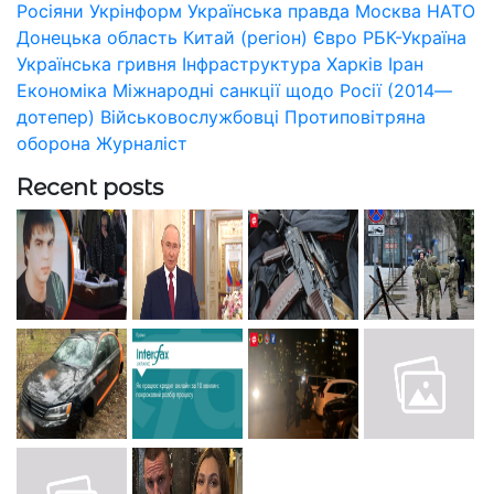
Росіяни
Укрінформ
Українська правда
Москва
НАТО
Донецька область
Китай (регіон)
Євро
РБК-Україна
Українська гривня
Інфраструктура
Харків
Іран
Економіка
Міжнародні санкції щодо Росії (2014—
дотепер)
Військовослужбовці
Протиповітряна
оборона
Журналіст
Recent posts