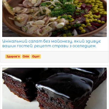
Унікальний салат без майонезу, який здивує
ваших гостей: рецепт страви з оселедцем.
Здоров'я
Олія
Оцет