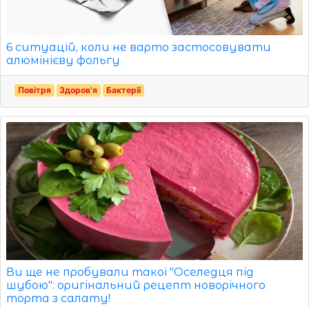
6 ситуацій, коли не варто застосовувати
алюмінієву фольгу
Повітря
Здоров'я
Бактерії
Ви ще не пробували такої "Оселедця під
шубою": оригінальний рецепт новорічного
торта з салату!