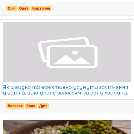
Олія
Оцет
Картопля
Як швидко та ефективно усунути засмічення
у ванній, викликане волоссям, за одну хвилину.
Волосся
Вода
Дріт