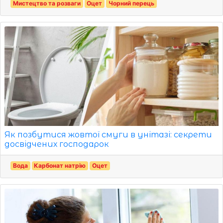
Мистецтво та розваги
Оцет
Чорний перець
Як позбутися жовтої смуги в унітазі: секрети
досвідчених господарок
Вода
Карбонат натрію
Оцет