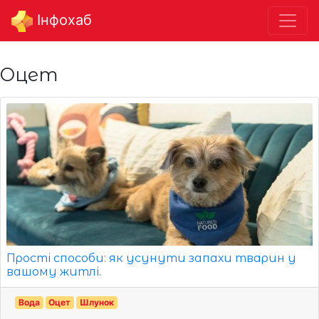
Інфохаб
Оцет
Прості способи: як усунути запахи тварин у
вашому житлі.
Вода
Оцет
Шлунок