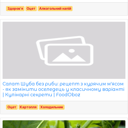
Здоров'я
Оцет
Алкогольний напій
Салат Шуба без риби: рецепт з курячим м'ясом
- як замінити оселедець у класичному варіанті
| Кулінарні секрети | FoodOboz
Оцет
Картопля
Холодильник