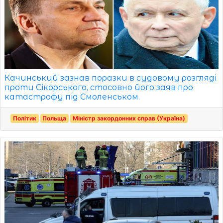
Качинський зазнав поразки в судовому розгляді
проти Сікорського, стосовно його заяв про
катастрофу під Смоленськом.
Політик
Польща
Міністр закордонних справ (Україна)