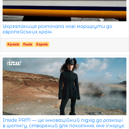
Укрзалізниця розпочала нові маршрути до
європейських країн.
Краків
Львів
Харків
Inside PRM — це інноваційний підхід до розкоші
в шопінгу, створений для покоління, яке ігнорує