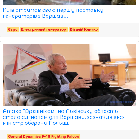
Київ отримав свою першу поставку
генераторів з Варшави.
Євро
Електричний генератор
Віталій Кличко
Атака "Орєшніком" на Львівську область
стала сигналом для Варшави, зазначив екс-
міністр оборони Польщі.
General Dynamics F-16 Fighting Falcon