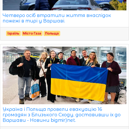
Четверо осіб втратили життя внаслідок
пожежі в тирі у Варшаві.
Ізраїль
Місто Газа
Польща
Україна і Польща провели евакуацію 16
громадян з Близького Сходу, доставивши їх до
Варшави - Новини bigmir)net.