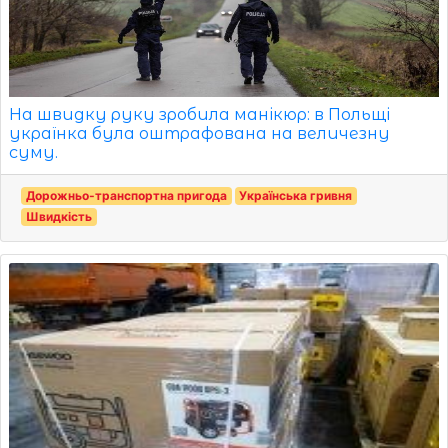
На швидку руку зробила манікюр: в Польщі
українка була оштрафована на величезну
суму.
Дорожньо-транспортна пригода
Українська гривня
Швидкість