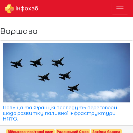
Інфохаб
Варшава
Польща та Франція проведуть переговори
щодо розвитку паливної інфраструктури
НАТО.
Військово-повітряні сили
Радянський Союз
Західна Європа