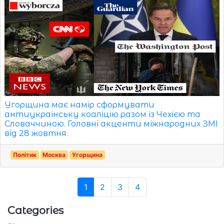
Угорщина має намір сформувати
антиукраїнську коаліцію разом із Чехією та
Словаччиною. Головні акценти міжнародних ЗМІ
від 28 жовтня.
Політик
Москва
Угорщина
1
2
3
4
Categories