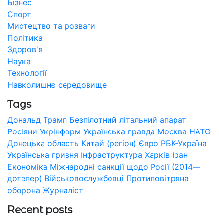
Бізнес
Спорт
Мистецтво та розваги
Політика
Здоров'я
Наука
Технології
Навколишнє середовище
Tags
Дональд Трамп
Безпілотний літальний апарат
Росіяни
Укрінформ
Українська правда
Москва
НАТО
Донецька область
Китай (регіон)
Євро
РБК-Україна
Українська гривня
Інфраструктура
Харків
Іран
Економіка
Міжнародні санкції щодо Росії (2014—
дотепер)
Військовослужбовці
Протиповітряна
оборона
Журналіст
Recent posts