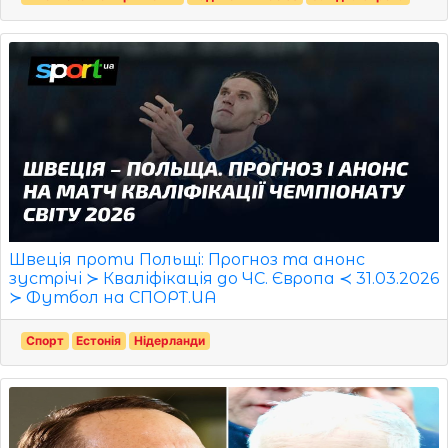
Швеція проти Польщі: Прогноз та анонс
зустрічі ≻ Кваліфікація до ЧС. Європа ≺ 31.03.2026
≻ Футбол на СПОРТ.UA
Спорт
Естонія
Нідерланди