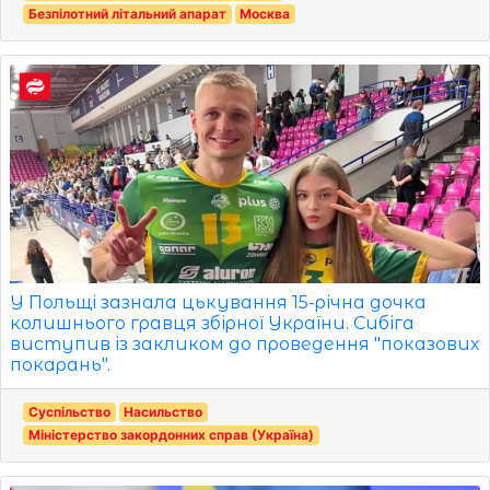
Безпілотний літальний апарат
Москва
У Польщі зазнала цькування 15-річна дочка
колишнього гравця збірної України. Сибіга
виступив із закликом до проведення "показових
покарань".
Суспільство
Насильство
Міністерство закордонних справ (Україна)