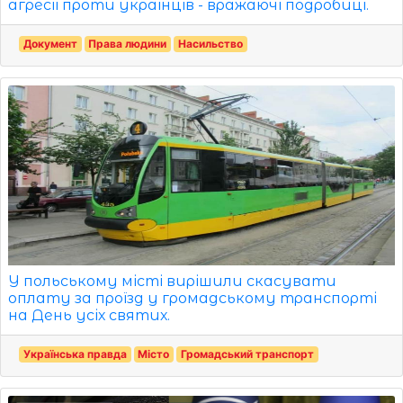
агресії проти українців - вражаючі подробиці.
Документ
Права людини
Насильство
У польському місті вирішили скасувати
оплату за проїзд у громадському транспорті
на День усіх святих.
Українська правда
Місто
Громадський транспорт