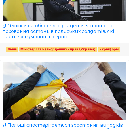
У Львівській області відбудеться повторне
поховання останків польських солдатів, які
були ексгумовані в серпні.
Львів
Міністерство закордонних справ (Україна)
Укрінформ
У Польщі спостерігається зростання випадків