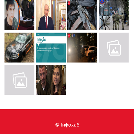
© Інфохаб