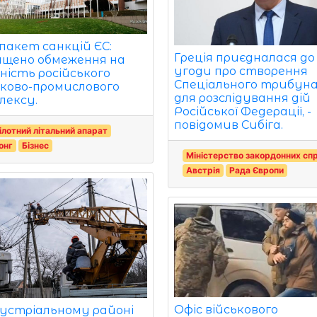
 пакет санкцій ЄС:
Греція приєдналася до
ищено обмеження на
угоди про створення
ьність російського
Спеціального трибун
ьково-промислового
для розслідування дій
лексу.
Російської Федерації, -
повідомив Сибіга.
ілотний літальний апарат
онг
Бізнес
Міністерство закордонних сп
Австрія
Рада Європи
Офіс військового
дустріальному районі