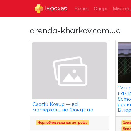
Інфохаб
Бізнес
Спорт
Мистец
arenda-kharkov.com.ua
"Ми о
намі
Есто
Сергій Козир — всі
реакц
матеріали на Фокус.ua
Білор
Чорнобильська катастрофа
Оле
Диве