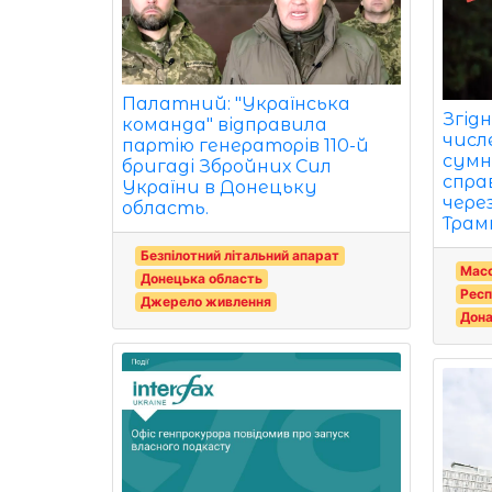
Палатний: "Українська
Згід
команда" відправила
числ
партію генераторів 110-й
сумн
бригаді Збройних Сил
спра
України в Донецьку
чере
область.
Трам
Безпілотний літальний апарат
Мас
Донецька область
Респ
Джерело живлення
Дон