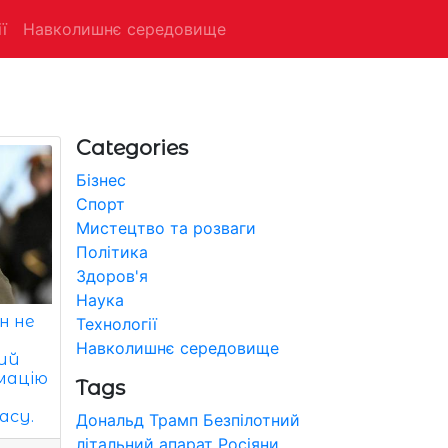
ї
Навколишнє середовище
Categories
Бізнес
Спорт
Мистецтво та розваги
Політика
Здоров'я
Наука
н не
Технології
Навколишнє середовище
кий
мацію
Tags
асу.
Дональд Трамп
Безпілотний
літальний апарат
Росіяни