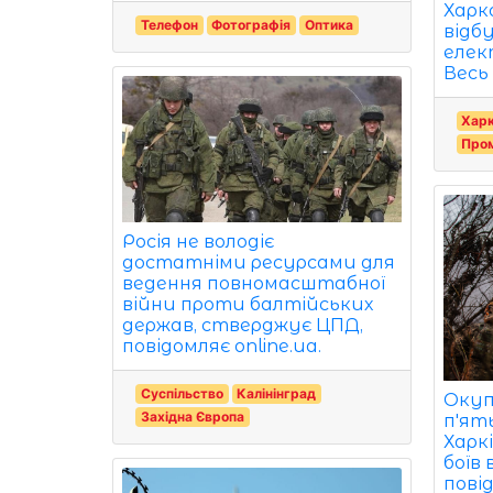
Харк
Телефон
Фотографія
Оптика
відб
елек
Весь 
Харк
Пром
Росія не володіє
достатніми ресурсами для
ведення повномасштабної
війни проти балтійських
держав, стверджує ЦПД,
повідомляє online.ua.
Суспільство
Калінінград
Окуп
Західна Європа
п'ят
Харкі
боїв 
повід