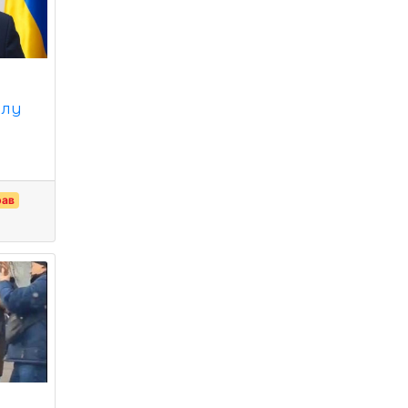
алу
рав