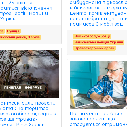
омбудсмана підкреслю
ова 25 квітня
військові територіаль
удуться відключення
центрі комплектуван
троенергії - Новини
повинні брати участь
Харків.
примусовій мобілізації.
ів
Вулиця
Військовослужбовці
исловий район, Харків
Національна поліція України
Правоохоронний орган
антські сили провели
ь атак на території
Парламент прийняв
вської області, і один з
законопроект, що
все ще триває -
стосується отриман
омляє Весь Харків.