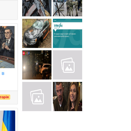
 в
сторія