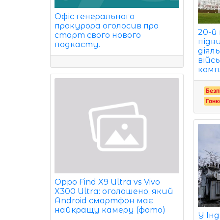
Офіс генерального
прокурора оголосив про
20-й
старт свого нового
підв
подкасту.
діял
війс
комп
Безп
Гонк
Oppo Find X9 Ultra vs Vivo
X300 Ultra: оголошено, який
Android смартфон має
найкращу камеру (фото)
У Ін