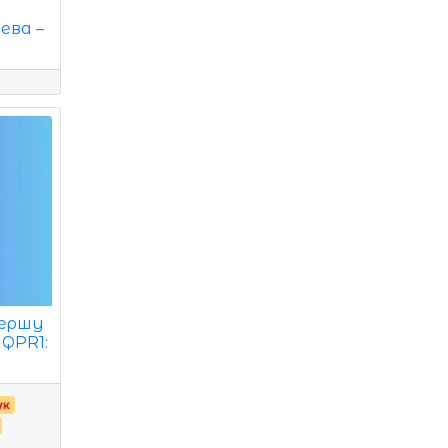
ева –
першу
 QPR1:
ук