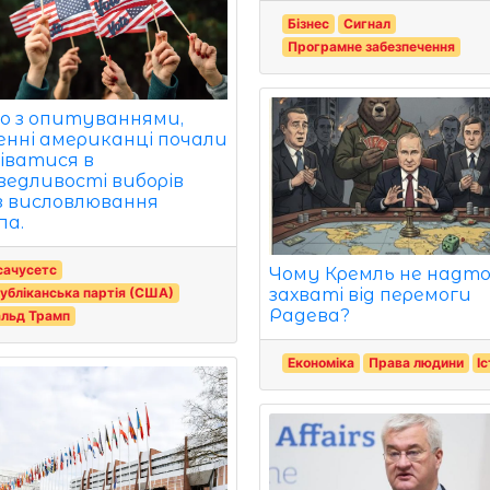
Бізнес
Сигнал
Програмне забезпечення
но з опитуваннями,
енні американці почали
іватися в
ведливості виборів
з висловлювання
па.
сачусетс
Чому Кремль не надто
убліканська партія (США)
захваті від перемоги
Радева?
альд Трамп
Економіка
Права людини
І