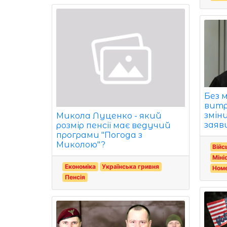
Без м
витр
зміни
Микола Луценко - який
заяв
розмір пенсії має ведучий
програми "Погода з
Миколою"?
Війс
Міні
Економіка
Українська гривня
Номе
Пенсія