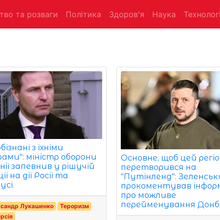
тво та розваги
Політика
Здоров'я
Наука
Технологі
бізнані з їхніми
рами": міністр оборони
Основне, щоб цей регіо
нії запевнив у рішучій
перетворився на
ії на дії Росії та
"Путінленд": Зеленсь
усі.
прокоментував інфор
про можливе
перейменування Донб
ксандр Лукашенко
Тероризм
рсія