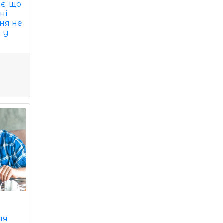
є, що
ні
ня не
 у
ня