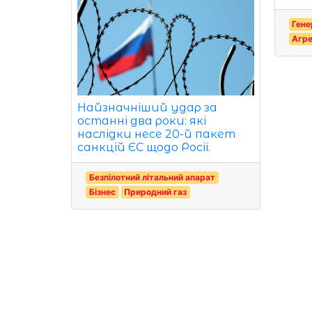
Гене
Агре
Найзначніший удар за
останні два роки: які
наслідки несе 20-й пакет
санкцій ЄС щодо Росії.
Безпілотний літальний апарат
Бізнес
Природний газ