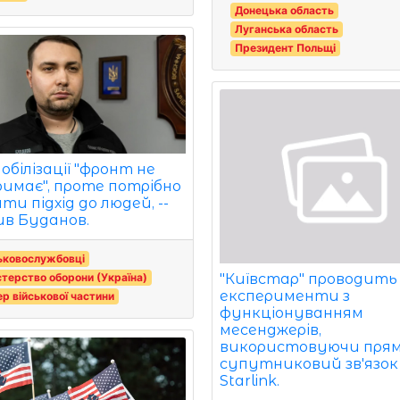
Донецька область
Луганська область
Президент Польщі
обілізації "фронт не
имає", проте потрібно
ти підхід до людей, --
ив Буданов.
ьковослужбовці
"Київстар" проводить
стерство оборони (Україна)
експерименти з
р військової частини
функціонуванням
месенджерів,
використовуючи пря
супутниковий зв'язок 
Starlink.