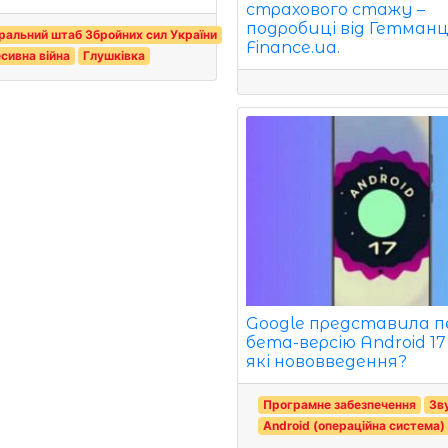
страхового стажу –
подробиці від Гетманц
ральний штаб Збройних сил України
Finance.ua.
сивна війна
Глушківка
Google представила 
бета-версію Android 17
які нововведення?
Програмне забезпечення
Зв
Android (операційна система)