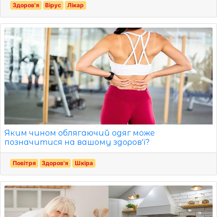
Здоров'я
Вірус
Лікар
Яким чином облягаючий одяг може
позначитися на вашому здоров'ї?
Повітря
Здоров'я
Шкіра