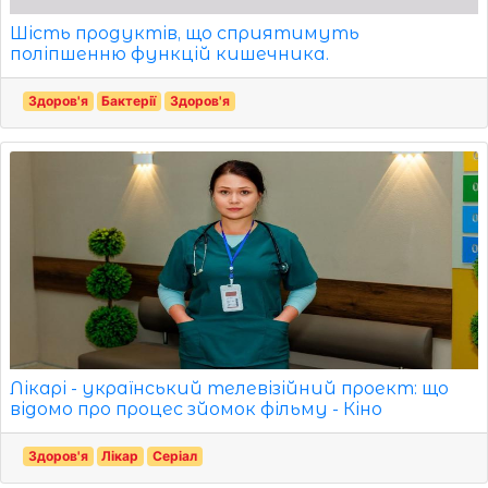
Шість продуктів, що сприятимуть
поліпшенню функцій кишечника.
Здоров'я
Бактерії
Здоров'я
Лікарі - український телевізійний проект: що
відомо про процес зйомок фільму - Кіно
Здоров'я
Лікар
Серіал