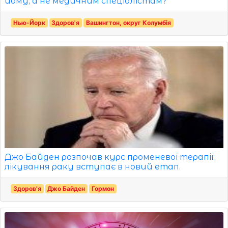
йому, а не медичним спеціалістам?
Нью-Йорк
Здоров'я
Вашингтон, округ Колумбія
Джо Байден розпочав курс променевої терапії:
лікування раку вступає в новий етап.
Здоров'я
Джо Байден
Гормон