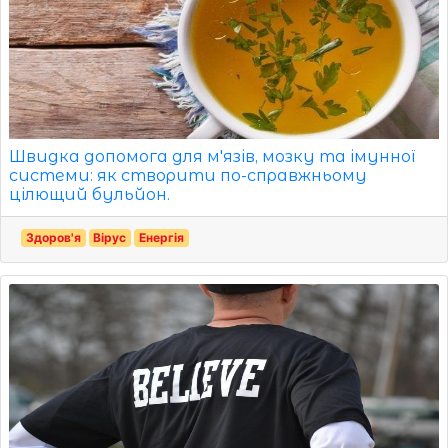
Швидка допомога для м'язів, мозку та імунної
системи: як створити по-справжньому
цілющий бульйон.
Здоров'я
Вірус
Енергія