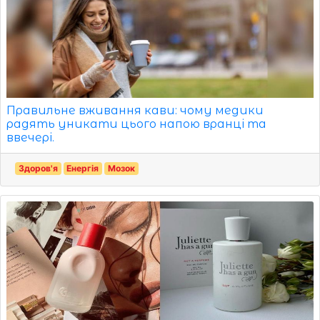
Правильне вживання кави: чому медики
радять уникати цього напою вранці та
ввечері.
Здоров'я
Енергія
Мозок