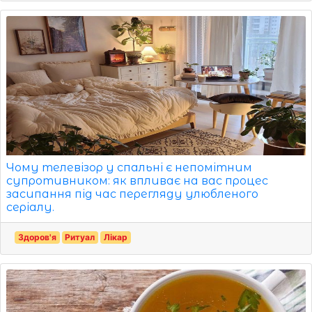
Чому телевізор у спальні є непомітним
супротивником: як впливає на вас процес
засипання під час перегляду улюбленого
серіалу.
Здоров'я
Ритуал
Лікар