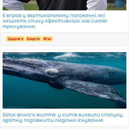
6 вправ у вертикальному положенні, які
зміцнять спину ефективніше, ніж силові
тренування.
Здоров'я
Енергія
М'яз
Білок вічного життя: у китів виявили сполуку,
здатну подовжити людське існування.