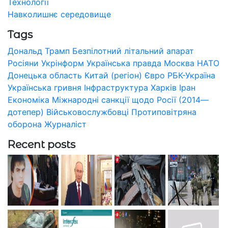
Технології
Навколишнє середовище
Tags
Дональд Трамп
Безпілотний літальний апарат
Росіяни
Укрінформ
Українська правда
Москва
НАТО
Донецька область
Китай (регіон)
Євро
РБК-Україна
Українська гривня
Інфраструктура
Харків
Іран
Економіка
Міжнародні санкції щодо Росії (2014—
дотепер)
Військовослужбовці
Протиповітряна
оборона
Журналіст
Recent posts