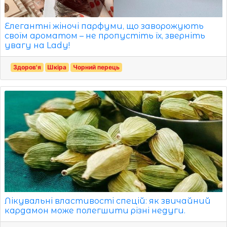
Елегантні жіночі парфуми, що заворожують
своїм ароматом – не пропустіть їх, зверніть
увагу на Lady!
Здоров'я
Шкіра
Чорний перець
Лікувальні властивості спецій: як звичайний
кардамон може полегшити різні недуги.