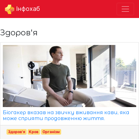
Інфохаб
Здоров'я
Біогакер вказав на звичку вживання кави, яка
може сприяти продовженню життя.
Здоров'я
Кров
Організм