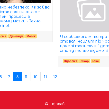
ана небезпека: як зайва
ість солі викликає
льні процеси в
вному мозку - Техно
r)net
ов'я
Деменція
Мозок
У сербського міністра
стався інсульт під ча
прямої трансляції: дет
стану та що відомо. Ві
Здоров'я
Лікар
Бокс
6
7
8
9
10
11
12
© Інфохаб