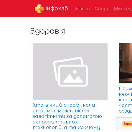
Інфохаб
Бізнес
Спорт
Мистец
Здоров'я
Псих
неоч
істи
Хто, в який спосіб і коли
част
отримає можливість
розд
завагітніти за допомогою
репродуктивних
Здор
технологій, а також чому