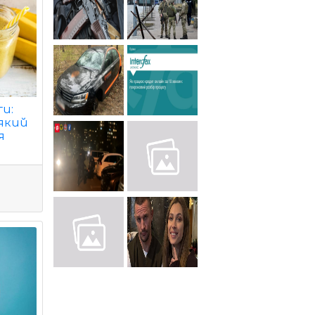
ги:
який
я