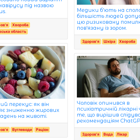
навірусу під назвою
Медики б'ють на споло
us.
більшість людей допу
цю ризиковану помилк
ов'я
Хвороба
пов'язану із зором.
вська область
Здоров'я
Шкіра
Хвороба
Чоловік опинився в
ий перекус: як він
психіатричній лікарні 
яє зниженню жирових
те, що вирішив сліду
ладень на животі.
рекомендаціям ChatGP
ов'я
Вуглеводи
Раціон
Здоров'я
Вода
Лікар