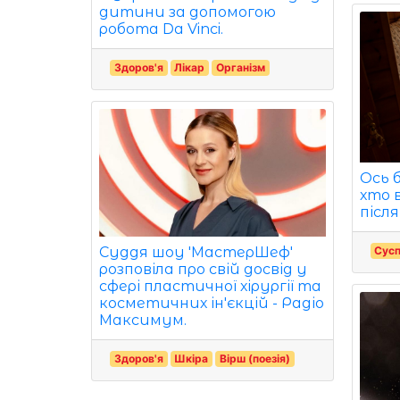
дитини за допомогою
робота Da Vinci.
Здоров'я
Лікар
Організм
Ось 
хто 
післ
Суддя шоу 'МастерШеф'
Сусп
розповіла про свій досвід у
сфері пластичної хірургії та
косметичних ін'єкцій - Радіо
Максимум.
Здоров'я
Шкіра
Вірш (поезія)