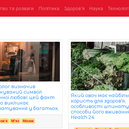
тво та розваги
Політика
Здоров'я
Наука
Технологі
олог визначив
ікуваний символ
Який овоч має найбіл
нної любові: цей факт
користь для здоров'я,
о викликає
особливості шпинату
ратування у багатьох.
способи його вживання
Health 24
ов'я
М'яз
Мозок