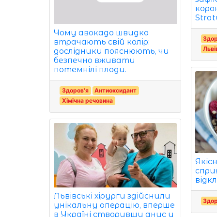
коро
Strat
Чому авокадо швидко
Здор
втрачають свій колір:
Льві
дослідники пояснюють, чи
безпечно вживати
потемнілі плоди.
Здоров'я
Антиоксидант
Хімічна речовина
Якісн
спри
відк
Львівські хірурги здійснили
Здор
унікальну операцію, вперше
в Україні створивши анус у