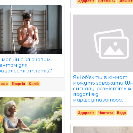
Здоров'я
Вітамін С
Шпинат
 магній є ключовим
ентом для
ивалості атлетів?
Які об'єкти в кімнаті
можуть заважати Wi-
ов'я
Енергія
Калій
сигналу: розмістіть їх
подалі від
маршрутизатора.
Здоров'я
Частота
Вода