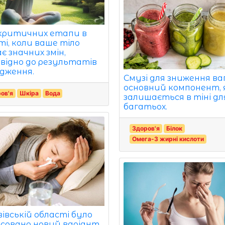
критичних етапи в
і, коли ваше тіло
є значних змін,
овідно до результатів
ідження.
Смузі для зниження ва
основний компонент, 
ов'я
Шкіра
Вода
залишається в тіні дл
багатьох.
Здоров'я
Білок
Омега-3 жирні кислоти
вівській області було
ксовано новий варіант