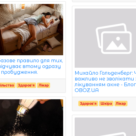
базове правило для тих,
відчуває втому одразу
я пробудження.
Михайло Гольденберг:
важливо не зволікати 
лікуванням акне - Блог
ільство
Здоров'я
Лікар
OBOZ.UA
Здоров'я
Шкіра
Лікар