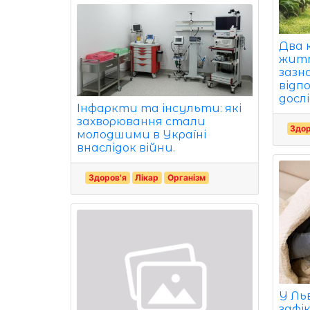
Два 
житт
зазна
відп
досл
Інфаркти та інсульти: які
захворювання стали
Здор
молодшими в Україні
внаслідок війни.
Здоров'я
Лікар
Організм
У Ль
зафі