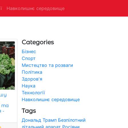
ї
Навколишнє середовище
Categories
Бізнес
Спорт
Мистецтво та розваги
Політика
Здоров'я
Наука
Технології
ьшу
Навколишнє середовище
 та
Tags
 -
Дональд Трамп
Безпілотний
літальний апарат
Росіяни