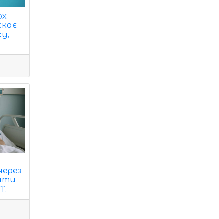
х:
скає
у,
через
вати
T.