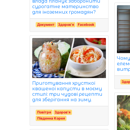
влада планує заборонити
сурогатне материнство
для іноземних громадян?
Документ
Здоров'я
Facebook
Чому
елем
витр
Здор
Приготування хрусткої
квашеної капусти в моєму
стилі: три чудові рецепти
для зберігання на зиму.
Повітря
Здоров'я
Південна Корея