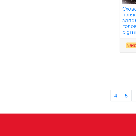
Схов
кільк
запа
голо
bigmi
Здор
4
5