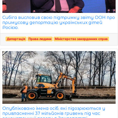
Сибіга висловив свою підтримку звіту ООН про
примусову депортацію українських дітей
Росією.
Депортація
Права людини
Міністерство закордонних справ
Опубліковано імена осіб, які підозрюються у
привласненні 37 мільйонів гривень під час