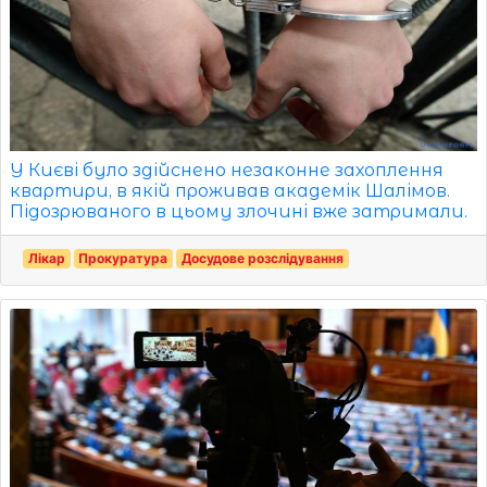
У Києві було здійснено незаконне захоплення
квартири, в якій проживав академік Шалімов.
Підозрюваного в цьому злочині вже затримали.
Лікар
Прокуратура
Досудове розслідування