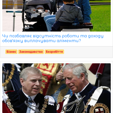
Чи позбавляє відсутність роботи та доходу
обов'язку виплачувати аліменти?
Бізнес
Законодавство
Безробіття