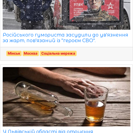
Російського гумориста засудили до ув'язнення
за жарт, пов'язаний із "героєм СВО".
Мінськ
Москва
Соціальна мережа
У Львівській області від отруєння