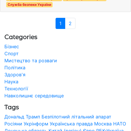
Служба безпеки України
1
2
Categories
Бізнес
Спорт
Мистецтво та розваги
Політика
Здоров'я
Наука
Технології
Навколишнє середовище
Tags
Дональд Трамп
Безпілотний літальний апарат
Росіяни
Укрінформ
Українська правда
Москва
НАТО
Донецька область
Китай (регіон)
Євро
РБК-Україна