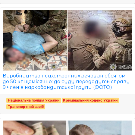
Виробництво психотропних речовин обсягом
до 50 кг щомісячно: до суду передадуть справу
9 членів наркобандитської групи (ФОТО)
Національна поліція України
Кримінальний кодекс України
Транспортний засіб