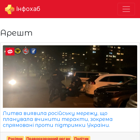
Інфохаб
Арешт
Литва виявила російську мережу, що
планувала вчинити теракти, зокрема
спрямовані проти підтримки України.
Росіяни
Правоохоронний орган
Політик