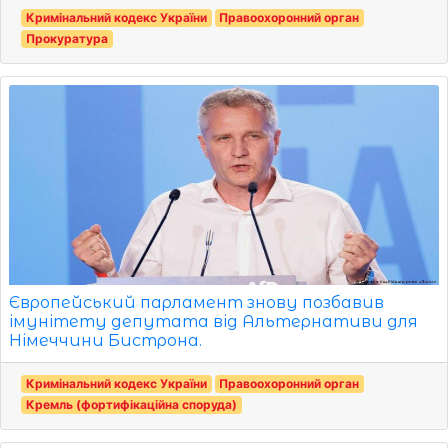
Кримінальний кодекс України
Правоохоронний орган
Прокуратура
Європейський парламент знову позбавив
імунітету депутата від Альтернативи для
Німеччини Бистрона.
Кримінальний кодекс України
Правоохоронний орган
Кремль (фортифікаційна споруда)