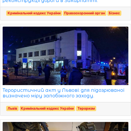
реконструкції дороги в Закарпатті.
Кримінальний кодекс України
Правоохоронний орган
Бізнес
Терористичний акт у Львові: для підозрюваної
визначено міру запобіжного заходу.
Львів
Кримінальний кодекс України
Тероризм