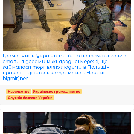
Громадянин України та його польський колега
стали лідерами міжнародної мережі, що
займалася торгівлею людьми в Польщі -
правопорушників затримано. - Новини
bigmir)net
Насильство
Українське громадянство
Служба безпеки України