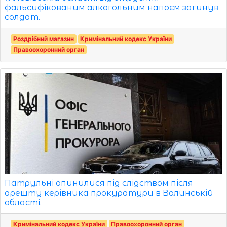
фальсифікованим алкогольним напоєм загинув
солдат.
Роздрібний магазин
Кримінальний кодекс України
Правоохоронний орган
Патрульні опинилися під слідством після
арешту керівника прокуратури в Волинській
області.
Кримінальний кодекс України
Правоохоронний орган