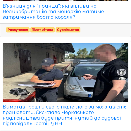
В'язниця для "принца": які впливи на
Великобританію та монархію матиме
затримання брата короля?
Розлучення
Пілот літака
Суспільство
Вимагав гроші у свого підлеглого за можливість
працювати. Екс-глава Черкаського
надлісництва буде притягнутий до судової
відповідальності | УНН