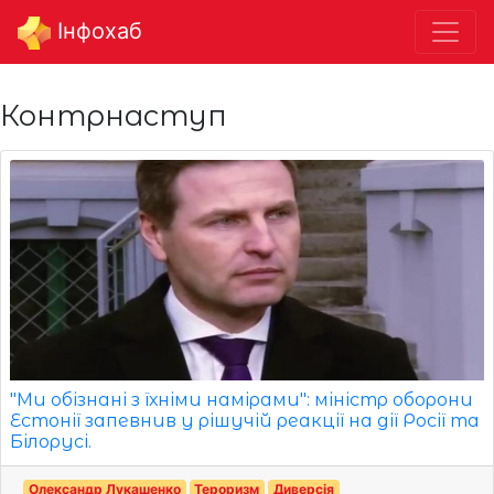
Інфохаб
Контрнаступ
"Ми обізнані з їхніми намірами": міністр оборони
Естонії запевнив у рішучій реакції на дії Росії та
Білорусі.
Олександр Лукашенко
Тероризм
Диверсія