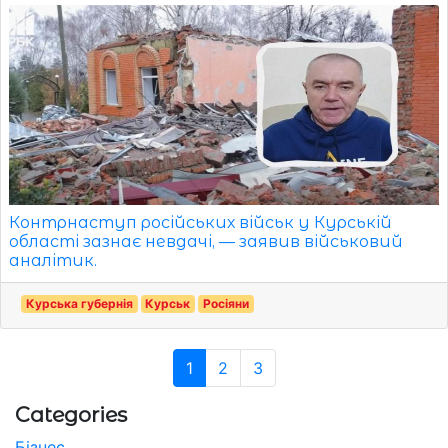
Контрнаступ російських військ у Курській
області зазнає невдачі, — заявив військовий
аналітик.
Курська губернія
Курськ
Росіяни
1
2
3
Categories
Бізнес