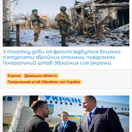
З початку доби на фронті відбулося близько
п’ятдесяти збройних зіткнень, повідомляє
Генеральний штаб Збройних сил України.
Курськ
Донецька область
Генеральний штаб Збройних сил України