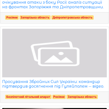
очікування атаки з боку Росії: аналіз ситуації
на фронтах Запоріжжя та Дніпропетровщини.
Росіяни
Запорізька область
Дніпропетровська область
Просування Збройних Сил України: командир
підтвердив досягнення під Гуляйполем -- відео.
Безпілотний літальний апарат
Росіяни
Запорізька область