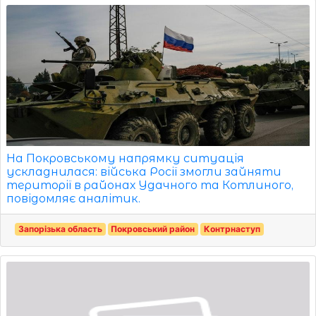
На Покровському напрямку ситуація
ускладнилася: війська Росії змогли зайняти
території в районах Удачного та Котлиного,
повідомляє аналітик.
Запорізька область
Покровський район
Контрнаступ