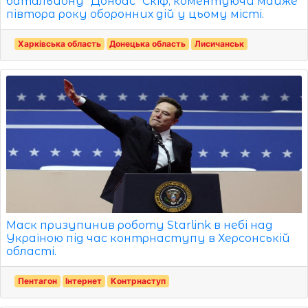
батальйону "Донбас" Скіф, коментуючи майже
півтора року оборонних дій у цьому місті.
Харківська область
Донецька область
Лисичанськ
Маск призупинив роботу Starlink в небі над
Україною під час контрнаступу в Херсонській
області.
Пентагон
Інтернет
Контрнаступ