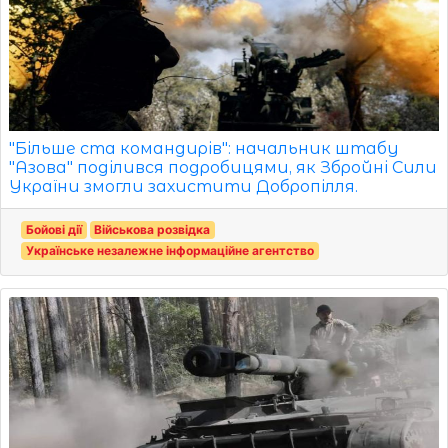
"Більше ста командирів": начальник штабу
"Азова" поділився подробицями, як Збройні Сили
України змогли захистити Добропілля.
Бойові дії
Військова розвідка
Українське незалежне інформаційне агентство