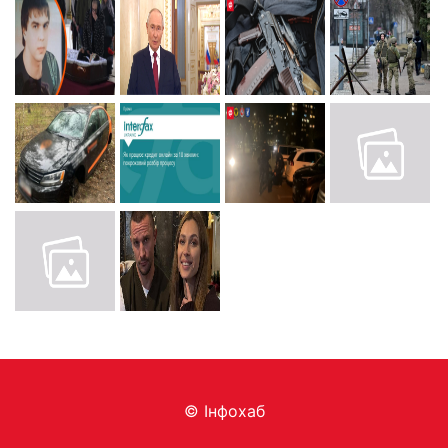
© Інфохаб