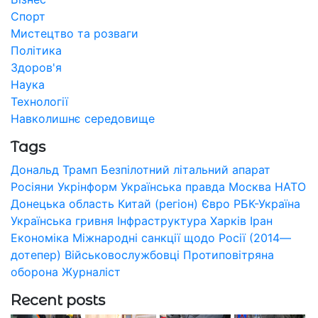
Спорт
Мистецтво та розваги
Політика
Здоров'я
Наука
Технології
Навколишнє середовище
Tags
Дональд Трамп
Безпілотний літальний апарат
Росіяни
Укрінформ
Українська правда
Москва
НАТО
Донецька область
Китай (регіон)
Євро
РБК-Україна
Українська гривня
Інфраструктура
Харків
Іран
Економіка
Міжнародні санкції щодо Росії (2014—
дотепер)
Військовослужбовці
Протиповітряна
оборона
Журналіст
Recent posts