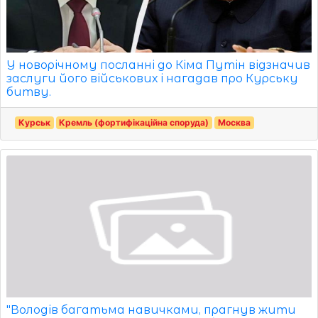
У новорічному посланні до Кіма Путін відзначив
заслуги його військових і нагадав про Курську
битву.
Курськ
Кремль (фортифікаційна споруда)
Москва
"Володів багатьма навичками, прагнув жити